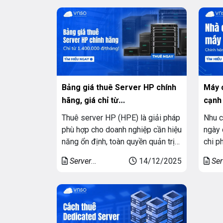
chính là Hệ thống Server (Máy chủ)
năng 
chủ riêng)
chủ r
vận hành trong các trung tâm dữ
triển
liệu (datacenter) Server […]
khuyế
dẫn [
Bảng giá thuê Server HP chính
Máy c
hãng, giá chỉ từ
cạnh 
1.400.000đ/tháng
Thuê server HP (HPE) là giải pháp
Nhu c
phù hợp cho doanh nghiệp cần hiệu
ngày 
năng ổn định, toàn quyền quản trị
chi p
và vận hành 24/7 mà không phải
Dell 
Server
14/12/2025
Ser
đầu tư ban đầu lớn. Với các gói mở
doanh
Dedicated (Máy
Dedic
rộng từ cấu hình cơ bản đến cao
đầu m
chủ riêng)
chủ r
cấp, bảng giá thuê server HP có
linh 
mức giá khởi […]
hướng