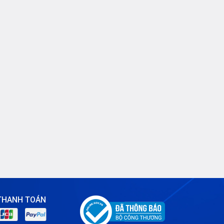
Tin tức
VNPT
THANH TOÁN