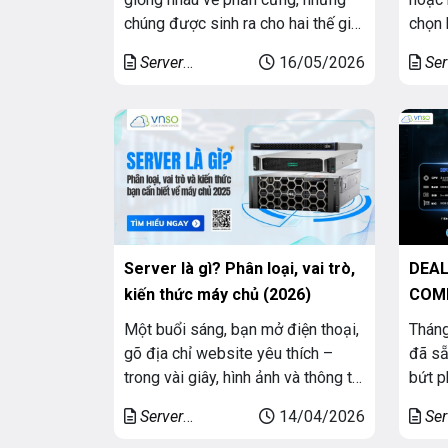
chúng được sinh ra cho hai thế giới
chọn 
hoàn toàn khác nhau. Một bên
rất q
Server
16/05/2026
Ser
được thiết kế để phục vụ hệ thống.
câu h
Dedicated (Máy
Dedic
Một bên được thiết kế để phục vụ
chọn 
chủ riêng)
chủ r
con người trực tiếp ngồi trước màn
ngoài
hình. Chỉ khi hiểu rõ khác […]
trong
hướng
Server là gì? Phân loại, vai trò,
DEAL
kiến thức máy chủ (2026)
COMB
1.9T
Một buổi sáng, bạn mở điện thoại,
Tháng
KHỦ
gõ địa chỉ website yêu thích –
đã sẵ
trong vài giây, hình ảnh và thông tin
bứt p
hiện lên mượt mà, làm sao dữ liệu
các d
Server
14/04/2026
Ser
lại đến nhanh như vậy? Câu trả lời
vận h
Dedicated (Máy
Dedic