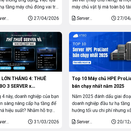
hạ tầng máy chủ đóng vai trò
máy chủ vật lý mà toàn bộ tài
uan trọng. Một trong những
nguyên như CPU, RAM, ổ cứn
ver
27/04/2026
Server
27/04
ỏi phổ biến hiện nay là nên
băng thông mạng được cấp 
ated (Máy
Dedicated (Máy
server trong nước hay nước
riêng cho một khách hàng du
iêng)
chủ riêng)
. Trên thực tế, thuê server
nhất. Khi sử dụng dedicated
 nước đang trở thành xu
server, bạn có toàn quyền ki
 được […]
soát hệ thống từ phần […]
 LỚN THÁNG 4: THUÊ
Top 10 Máy chủ HPE ProLi
O 3 SERVER x
bán chạy nhất năm 2025
R/THÁNG – CẤU HÌNH
 4 này, doanh nghiệp của bạn
Năm 2025 đánh dấu giai đo
NG
n sàng nâng cấp hạ tầng để
doanh nghiệp đầu tư hạ tầng
há hiệu suất? Nhằm hỗ trợ
hướng tối ưu chi phí nhưng v
oanh nghiệp tối ưu chi phí
đảm bảo hiệu năng và khả n
ver
31/03/2026
Server
20/12
ành nhưng vẫn đảm bảo hiệu
mở rộng dài hạn. Trong bối c
ated (Máy
Dedicated (Máy