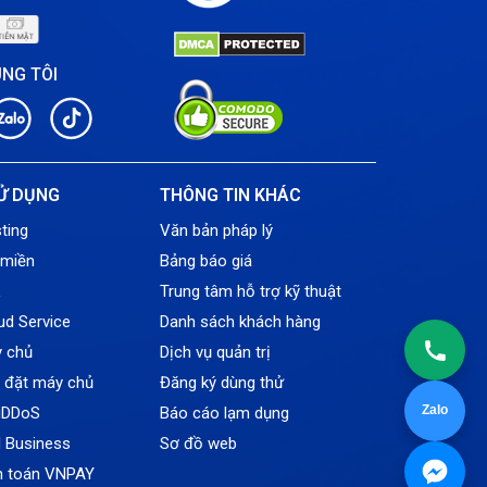
ÚNG TÔI
Ử DỤNG
THÔNG TIN KHÁC
ting
Văn bản pháp lý
 miền
Bảng báo giá
L
Trung tâm hỗ trợ kỹ thuật
ud Service
Danh sách khách hàng
y chủ
Dịch vụ quản trị
ỗ đặt máy chủ
Đăng ký dùng thử
Zalo
tiDDoS
Báo cáo lạm dụng
l Business
Sơ đồ web
h toán VNPAY