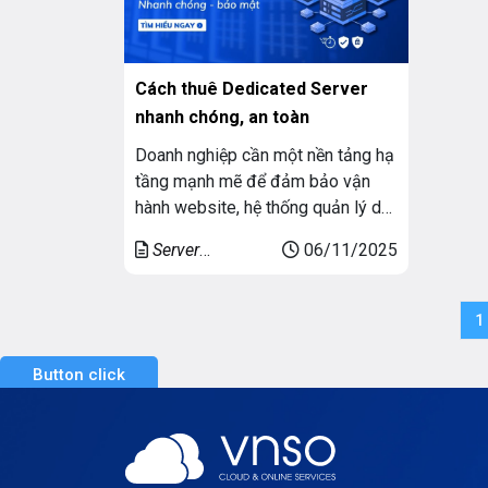
Cách thuê Dedicated Server
nhanh chóng, an toàn
Doanh nghiệp cần một nền tảng hạ
tầng mạnh mẽ để đảm bảo vận
hành website, hệ thống quản lý dữ
liệu, ứng dụng web, game server
Server
06/11/2025
hay thương mại điện tử hoạt động
Dedicated (Máy
liên tục và an toàn. Một trong
chủ riêng)
những giải pháp ưu việt nhất hiện
1
nay chính là thuê Dedicated Server
– […]
Button click