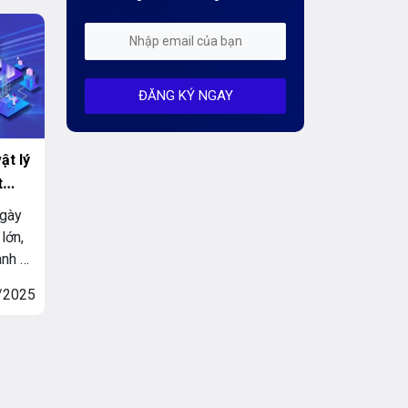
 vị
Kiến Thức CDN & Cloud Security
a
h, […]
Mỗi tuần 01 Server
ĐĂNG KÝ NGAY
Server AI
Server Dedicated (Máy chủ riêng)
ật lý
Server GPU
t
ngày
Server Windows
lớn,
Storage
anh và
ính vì
Thông báo
/2025
lựa
Thông tin chung
ả năng
Thuê Chỗ Đặt Server