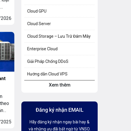
Cloud GPU
g và
/2026
phát
Cloud Server
y
Cloud Storage – Lưu Trữ Đám Mây
ểm
Enterprise Cloud
Giải Pháp Chống DDoS
Hướng dẫn Cloud VPS
ant
Xem thêm
Hướng dẫn Hosting
ạn
Hướng Dẫn Mail G Suite
 theo
Đăng ký nhận EMAIL
ẫn
Hướng dẫn Tên miền
ăng
/2025
Hãy đăng ký nhận ngay bài hay &
ảnh
Kiến thức AI
và những ưu đãi bất ngờ từ VNSO.