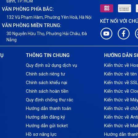
Định, TP. HCM
VĂN PHÒNG PHÍA BẮC:
132 Vũ Phạm Hàm, Phường Yên Hoà, Hà Nội
KẾT NỐI VỚI CH
VĂN PHÒNG MIỀN TRUNG:
30 Nguyễn Hữu Thọ, Phường Hải Châu, Đà
Nẵng
VỤ
THÔNG TIN CHUNG
HƯỚNG DẪN S
Quy định sử dụng dịch vụ
Kiến thức về Hos
Chính sách riêng tư
Kiến thức về tên
Chính sách khiếu nại
Kiến thức về SS
Chính sách hoàn tiền
Kiến thức về Clo
Quy định chống thư rác
Kiến thức về Má
Hướng dẫn thanh toán
Kiến thức về ch
Hướng dẫn đăng ký
Kiến thức về An
Hướng dẫn gửi ticket
Kiến thức về Mai
Hồ sơ năng lực
Hướng dẫn than