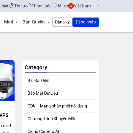
 thiệu
Tin tức
Thông báo
Hỗ trợ
Việt Nam
Mail
Bản Quyền
Đăng ký
Đăng nhập
Category
Bài Đại Diện
Bảo Mật Dữ Liệu
CDN – Mạng phân phối nội dung
 VPS
Chương Trình Khuyến Mãi
icated
Cloud Camera AI
 loại