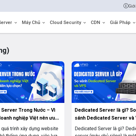
Giới
Server
Máy Chủ
Cloud Security
CDN
Giải Pháp
ng)
 Server Trong Nước – Vì
Dedicated Server là gì? So
doanh nghiệp Việt nên ưu
sánh Dedicated Server và
lựa chọn?
 quá trình xây dựng website
Dedicated Server là gì? Ded
hệ thống ứng dụng, việc lựa
server (máy chủ riêng) là một