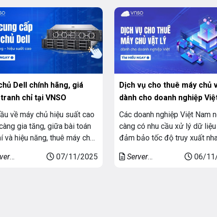
mạnh mẽ, VNSO chính thức
đó, HPE ProLiant tiếp tục giữ
iêng)
chủ riêng)
 khai chương trình ưu đãi,
thế là dòng máy chủ được lự
n mãi thuê Server cực hấp
chọn nhiều nhất nhờ độ ổn địn
…]
hủ Dell chính hãng, giá
Dịch vụ cho thuê máy chủ v
tranh chỉ tại VNSO
dành cho doanh nghiệp Việ
2026
ầu về máy chủ hiệu suất cao
Các doanh nghiệp Việt Nam 
càng gia tăng, giữa bài toán
càng có nhu cầu xử lý dữ liệu 
hí và hiệu năng, thuê máy chủ
đảm bảo tốc độ truy xuất nh
trở thành giải pháp tối ưu giúp
an toàn thông tin tuyệt đối. Ch
ver
07/11/2025
Server
06/11
 nghiệp tiết kiệm đầu tư ban
vậy, thuê máy chủ vật lý
ated (Máy
Dedicated (Máy
à vẫn đảm bảo ổn định và
(Dedicated Server) trở thành 
iêng)
chủ riêng)
hoạt mở rộng. Nắm bắt xu
chọn tối ưu cho những doanh
 đó, […]
nghiệp cần hiệu suất cao, kh
[…]