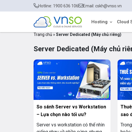
Hotline: 1900 636 106
Email: cskh@vnso.vn
Hosting
Cloud 
Trang chủ
»
Server Dedicated (Máy chủ riêng)
Server Dedicated (Máy chủ riê
So sánh Server vs Workstation
Thuê
– Lựa chọn nào tối ưu?
sao 
tiên 
Server vs workstation có thể nhìn
Trong
giống nhau về phần cứng, nhưng
hoặc 