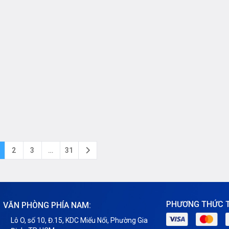
2
3
…
31
PHƯƠNG THỨC 
VĂN PHÒNG PHÍA NAM:
Lô O, số 10, Đ.15, KDC Miếu Nổi, Phường Gia