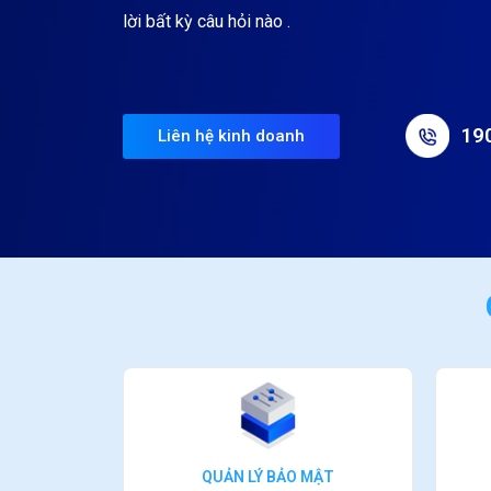
lời bất kỳ câu hỏi nào .
19
Liên hệ kinh doanh
QUẢN LÝ BẢO MẬT