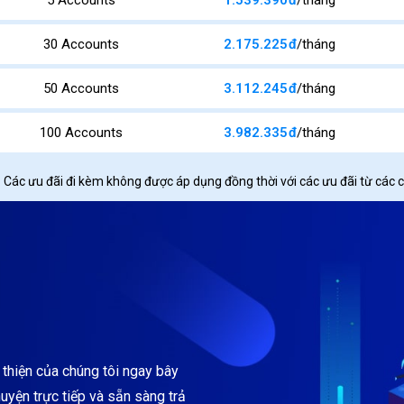
5 Accounts
1.539.390
đ
/tháng
30 Accounts
2.175.225
đ
/tháng
50 Accounts
3.112.245
đ
/tháng
100 Accounts
3.982.335
đ
/tháng
 Các ưu đãi đi kèm không được áp dụng đồng thời với các ưu đãi từ các 
 thiện của chúng tôi ngay bây
uyện trực tiếp và sẵn sàng trả