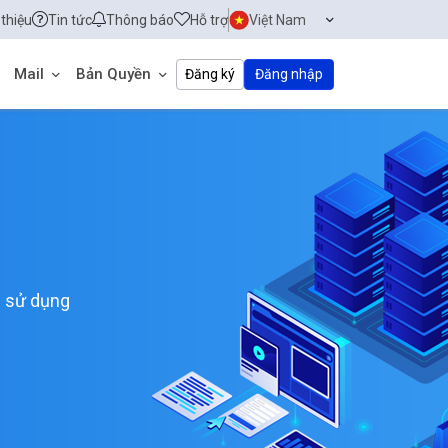
 thiệu
Tin tức
Thông báo
Hỗ trợ
Việt Nam
Mail
Bản Quyền
Đăng ký
Đăng nhập
ễ sử dụng