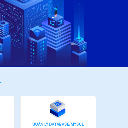
L
QUẢN LÝ DATABASE/MYSQL