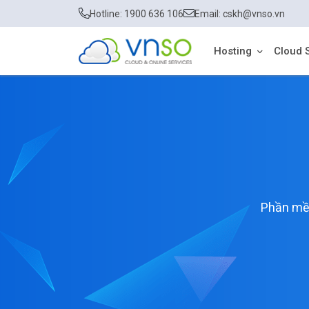
Hotline: 1900 636 106
Email: cskh@vnso.vn
Hosting
Cloud 
Phần mềm