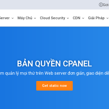
Giới
Server
Máy Chủ
Cloud Security
CDN
Giải Pháp
BẢN QUYỀN CPANEL
 quản lý mọi thứ trên Web server đơn giản, giao diện d
Get static now