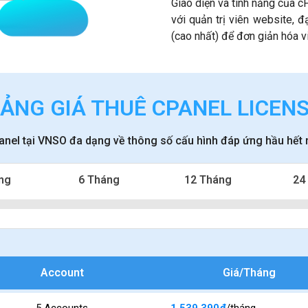
Giao diện và tính năng của 
với quản trị viên website, đ
(cao nhất) để đơn giản hóa v
ẢNG GIÁ THUÊ CPANEL LICEN
anel tại VNSO đa dạng về thông số cấu hình đáp ứng hầu hết
ng
6 Tháng
12 Tháng
24
Account
Giá/Tháng