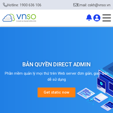
Hotline: 1900 636 106
Email: cskh@vnso.vn
BẢN QUYỀN DIRECT ADMIN
Phần mềm quản lý mọi thứ trên Web server đơn giản, giao diện
dễ sử dụng
Get static now