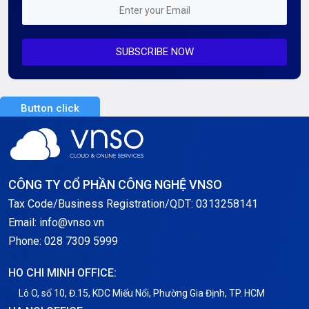
Mỗi tuần 01 Server
SUBSCRIBE NOW
Server AI
Server Dedicated (Máy chủ riêng)
Button click
Server GPU
Server Windows
Storage
CÔNG TY CỔ PHẦN CÔNG NGHỆ VNSO
Notification
Tax Code/Business Registration/QDT: 0313258141
Email: info@vnso.vn
Thông tin chung
Phone: 028 7309 5999
Thuê Chỗ Đặt Server
HO CHI MINH OFFICE:
Tin tức
Lô O, số 10, Đ.15, KDC Miếu Nổi, Phường Gia Định, TP. HCM