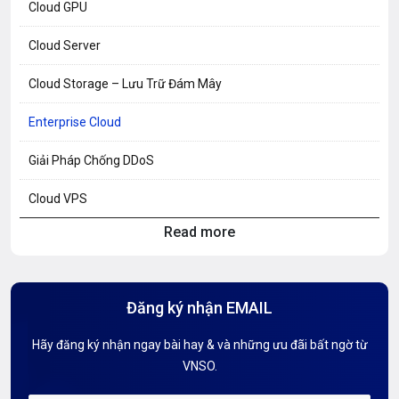
Cloud GPU
Cloud Server
Cloud Storage – Lưu Trữ Đám Mây
Enterprise Cloud
Giải Pháp Chống DDoS
Cloud VPS
Read more
Hosting Knowledge
Hướng Dẫn Mail G Suite
Đăng ký nhận EMAIL
Hướng dẫn Tên miền
Hãy đăng ký nhận ngay bài hay & và những ưu đãi bất ngờ từ
Kiến thức AI
VNSO.
Kiến Thức CDN & Cloud Security