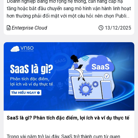
Doanh nghiệp đang mở rộng hệ thống, cần nâng cấp hạ
tầng hoặc bắt đầu chuyển sang mô hình vận hành linh hoạt
hơn thường phải đối mặt với một câu hỏi: nên chọn Public
Cloud vs VPS truyền thống? Hai mô hình này tưởng giống
Enterprise Cloud
13/12/2025
nhau nhưng bản chất hoàn toàn khác, tạo ra […]
SaaS là gì? Phân tích đặc điểm, lợi ích và ví dụ thực tế
Trong vài năm trở lại đây, SaaS trở thành cụm từ quen