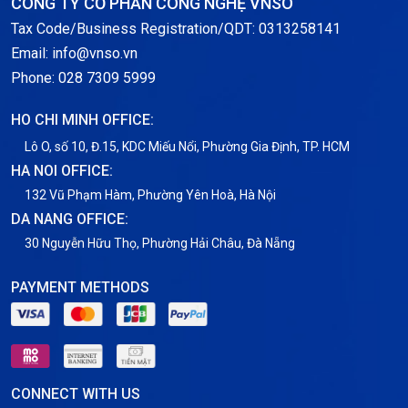
CÔNG TY CỔ PHẦN CÔNG NGHỆ VNSO
Notification
Tax Code/Business Registration/QDT: 0313258141
Email: info@vnso.vn
Thông tin chung
Phone: 028 7309 5999
Thuê Chỗ Đặt Server
HO CHI MINH OFFICE:
Tin tức
Lô O, số 10, Đ.15, KDC Miếu Nổi, Phường Gia Định, TP. HCM
HA NOI OFFICE:
VNPT
132 Vũ Phạm Hàm, Phường Yên Hoà, Hà Nội
DA NANG OFFICE:
30 Nguyễn Hữu Thọ, Phường Hải Châu, Đà Nẵng
PAYMENT METHODS
CONNECT WITH US