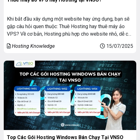
Khi bắt đầu xây dựng một website hay ứng dụng, bạn sẽ
gặp câu hỏi quen thuộc: Thuê Hosting hay thuê máy ảo
VPS? Về cơ bản, Hosting phù hợp cho website nhỏ, dễ cài
đặt. VPS mạnh hơn, tùy chỉnh linh hoạt, thích hợp cho web
Hosting Knowledge
15/07/2025
lớn, ứng dụng, lập trình viên. Bài viết […]
Top Các Gói Hosting Windows Bán Chạy Tại VNSO