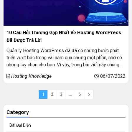
10 Câu Hỏi Thường Gặp Nhất Về Hosting WordPress
Đã Được Trả Lời
Quản lý Hosting WordPress đã đã có những bước phát
triển vượt bậc trong vài năm qua nhưng một phần, nhờ có
những tùy chọn cho bạn. Vì vậy, trong bài viết này chúng
tôi sẽ giới thiệu cho bạn những câu hỏi mà bạn nên hỏi nhà
Hosting Knowledge
06/07/2022
cung cấp dịch vụ lưu trữ web […]
1
2
3
…
6
Category
Bài Đại Diện