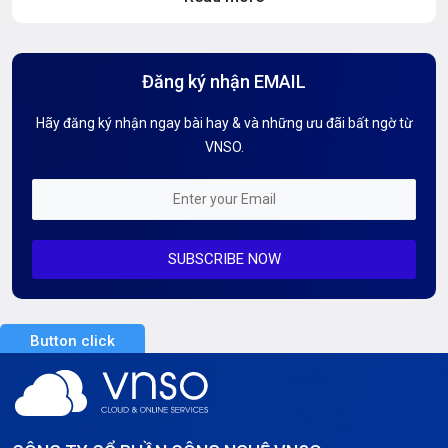
Hosting Knowledge
Hướng Dẫn Mail G Suite
Đăng ký nhận EMAIL
Hướng dẫn Tên miền
Hãy đăng ký nhận ngay bài hay & và những ưu đãi bất ngờ từ
Kiến thức AI
VNSO.
Kiến Thức CDN & Cloud Security
Mỗi tuần 01 Server
SUBSCRIBE NOW
Server AI
Server Dedicated (Máy chủ riêng)
Button click
Server GPU
Server Windows
Storage