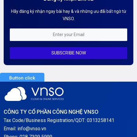
Hướng dẫn Tên miền
Hãy đăng ký nhận ngay bài hay & và những ưu đãi bất ngờ từ
Kiến thức AI
VNSO.
Kiến Thức CDN & Cloud Security
Mỗi tuần 01 Server
SUBSCRIBE NOW
Server AI
Server Dedicated (Máy chủ riêng)
Button click
Server GPU
Server Windows
Storage
CÔNG TY CỔ PHẦN CÔNG NGHỆ VNSO
Notification
Tax Code/Business Registration/QDT: 0313258141
Email: info@vnso.vn
Thông tin chung
Phone: 028 7309 5999