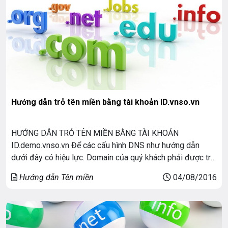
Hướng dẫn trỏ tên miền bằng tài khoản ID.vnso.vn
HƯỚNG DẪN TRỎ TÊN MIỀN BẰNG TÀI KHOẢN
ID.demo.vnso.vn Để các cấu hình DNS như hướng dẫn
dưới đây có hiệu lực. Domain của quý khách phải được trỏ
về các nameserver: ns1.demo.vnso.vn, ns2.demo.vnso.vn .
Hướng dẫn Tên miền
04/08/2016
Các bạn có thể kiểm tra các nameserver đã được trỏ chính
xác chưa tại: http://www.intodns.com/