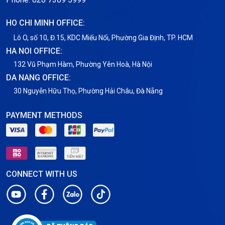
Thuê Chỗ Đặt Server
HO CHI MINH OFFICE:
Tin tức
Lô O, số 10, Đ.15, KDC Miếu Nổi, Phường Gia Định, TP. HCM
HA NOI OFFICE:
VNPT
132 Vũ Phạm Hàm, Phường Yên Hoà, Hà Nội
DA NANG OFFICE:
30 Nguyễn Hữu Thọ, Phường Hải Châu, Đà Nẵng
PAYMENT METHODS
CONNECT WITH US