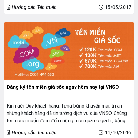
quan tâm và sử dụng dịch vụ của VNSO. Để tri ân khách
Hướng dẫn Tên miền
15/05/2017
hàng, VNSO mừng sinh nhật 3 tuổi tung ra […]
Đăng ký tên miền giá sốc ngay hôm nay tại VNSO
Kính gửi Quý khách hàng, Tưng bừng khuyến mãi, tri ân
những khách hàng đã tin tưởng dịch vụ của VNSO. Chúng
tôi mong muốn đem đến những món quà có giá trị, bằng
chương trình khuyến mãi với nhiều ưu đãi hấp dẫn: ĐĂNG
Hướng dẫn Tên miền
11/10/2016
KÝ TÊN MIỀN GIÁ SỐC.