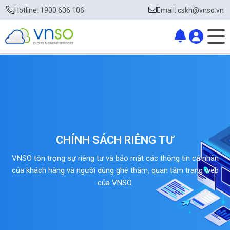
Hotline: 1900 636 106
Email: cskh@vnso.vn
CHÍNH SÁCH RIÊNG TƯ
VNSO tôn trọng sự riêng tư và bảo mật các thông tin cá nhân
của khách hàng và người dùng ghé thăm, quan tâm trang web
của VNSO.