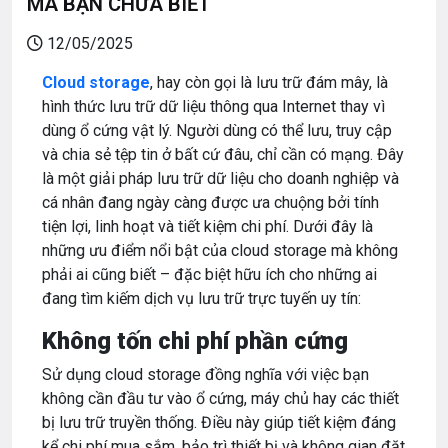
MÀ BẠN CHƯA BIẾT
12/05/2025
Cloud storage
, hay còn gọi là lưu trữ đám mây, là
hình thức lưu trữ dữ liệu thông qua Internet thay vì
dùng ổ cứng vật lý. Người dùng có thể lưu, truy cập
và chia sẻ tệp tin ở bất cứ đâu, chỉ cần có mạng. Đây
là một giải pháp lưu trữ dữ liệu cho doanh nghiệp và
cá nhân đang ngày càng được ưa chuộng bởi tính
tiện lợi, linh hoạt và tiết kiệm chi phí. Dưới đây là
những ưu điểm nổi bật của cloud storage mà không
phải ai cũng biết – đặc biệt hữu ích cho những ai
đang tìm kiếm dịch vụ lưu trữ trực tuyến uy tín:
Không tốn chi phí phần cứng
Sử dụng cloud storage đồng nghĩa với việc bạn
không cần đầu tư vào ổ cứng, máy chủ hay các thiết
bị lưu trữ truyền thống. Điều này giúp tiết kiệm đáng
kể chi phí mua sắm, bảo trì thiết bị và không gian đặt