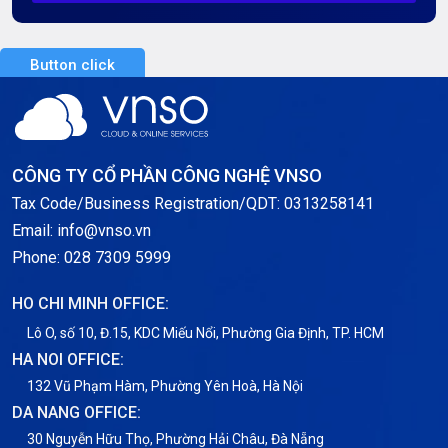
Server Dedicated (Máy chủ riêng)
Button click
Server GPU
Server Windows
Storage
CÔNG TY CỔ PHẦN CÔNG NGHỆ VNSO
Notification
Tax Code/Business Registration/QDT: 0313258141
Email: info@vnso.vn
Thông tin chung
Phone: 028 7309 5999
Thuê Chỗ Đặt Server
HO CHI MINH OFFICE:
Tin tức
Lô O, số 10, Đ.15, KDC Miếu Nổi, Phường Gia Định, TP. HCM
HA NOI OFFICE:
VNPT
132 Vũ Phạm Hàm, Phường Yên Hoà, Hà Nội
DA NANG OFFICE:
30 Nguyễn Hữu Thọ, Phường Hải Châu, Đà Nẵng