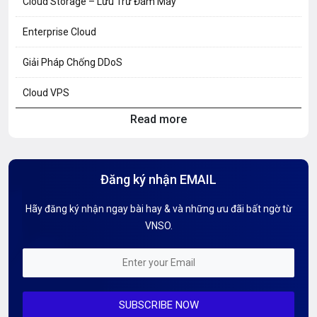
Cloud Storage – Lưu Trữ Đám Mây
Enterprise Cloud
Giải Pháp Chống DDoS
Cloud VPS
Read more
Hosting Knowledge
Hướng Dẫn Mail G Suite
Đăng ký nhận EMAIL
Hướng dẫn Tên miền
Hãy đăng ký nhận ngay bài hay & và những ưu đãi bất ngờ từ
Kiến thức AI
VNSO.
Kiến Thức CDN & Cloud Security
Mỗi tuần 01 Server
SUBSCRIBE NOW
Server AI