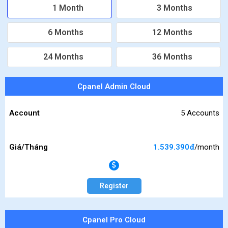
1 Month
3 Months
6 Months
12 Months
24 Months
36 Months
SERVER
Cpanel Admin Cloud
Account
Account
5 Accounts
Giá/Tháng
1.539.390
đ
/month
Giá/Tháng
Register
Cpanel Pro Cloud