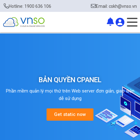
Hotline: 1900 636 106
Email: cskh@vnso.vn
BẢN QUYỀN CPANEL
Phần mềm quản lý mọi thứ trên Web server đơn giản, giao diện
dễ sử dụng
Get static now