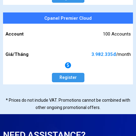
Cpanel Premier Cloud
Account
100 Accounts
Giá/Tháng
3.982.335
đ
/month
Register
* Prices do not include VAT. Promotions cannot be combined with
other ongoing promotional offers.
NEED ASSISTANCE?