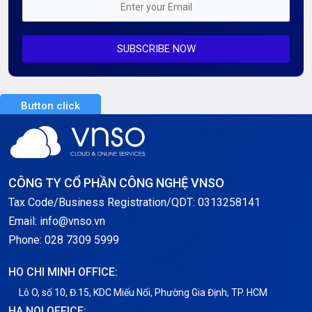
Mỗi tuần 01 Server
SUBSCRIBE NOW
Server AI
Server Dedicated (Máy chủ riêng)
Button click
Server GPU
Server Windows
Storage
CÔNG TY CỔ PHẦN CÔNG NGHỆ VNSO
Notification
Tax Code/Business Registration/QDT: 0313258141
Email: info@vnso.vn
Thông tin chung
Phone: 028 7309 5999
Thuê Chỗ Đặt Server
HO CHI MINH OFFICE:
Tin tức
Lô O, số 10, Đ.15, KDC Miếu Nổi, Phường Gia Định, TP. HCM
HA NOI OFFICE: