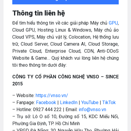
Thông tin liên hệ
Để tìm hiểu thông tin về các giải pháp Máy chủ
GPU
,
Cloud GPU, Hosting Linux & Windows, Máy chủ ảo
Cloud VPS, Máy chủ vật lý, Colocation, Hệ thống lưu
trữ, Cloud Server, Cloud Camera AI, Cloud Storage,
Private Cloud, Enterprise Cloud, CDN, Anti-DDoS
Website & Game… Quý khách vui lòng liên hệ chúng
tôi theo thông tin dưới đây:
CÔNG TY CỔ PHẦN CÔNG NGHỆ VNSO – SINCE
2015
– Website:
https://vnso.vn/
– Fanpage:
Facebook
|
LinkedIn
|
YouTube
|
TikTok
– Hotline: 0927 444 222 | Email:
info@vnso.vn
– Trụ sở: Lô O số 10, Đường số 15, KDC Miếu Nổi,
Phường Gia Định, TP. Hồ Chí Minh
– VPGD Đà Nẵng: 30 Nguyễn Hữu Thọ, Phường Hải