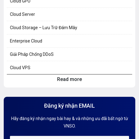
Cloud GPU
Cloud Server
Cloud Storage – Lưu Trữ Đám Mây
Enterprise Cloud
Giải Pháp Chống DDoS
Cloud VPS
Read more
Hosting Knowledge
Hướng Dẫn Mail G Suite
Đăng ký nhận EMAIL
Hướng dẫn Tên miền
Hãy đăng ký nhận ngay bài hay & và những ưu đãi bất ngờ từ
Kiến thức AI
VNSO.
Kiến Thức CDN & Cloud Security