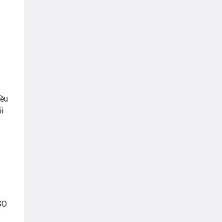
VNPT
iều
i
SO