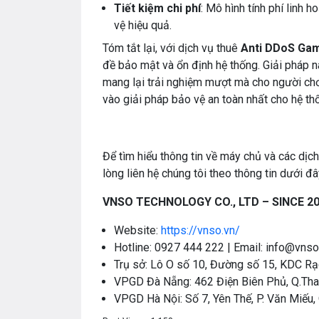
Tiết kiệm chi phí
: Mô hình tính phí linh 
vệ hiệu quả.
Tóm tắt lại, với dịch vụ thuê
Anti DDoS Ga
đề bảo mật và ổn định hệ thống. Giải pháp 
mang lại trải nghiệm mượt mà cho người chơi,
vào giải pháp bảo vệ an toàn nhất cho hệ 
Để tìm hiểu thông tin về máy chủ và các dịc
lòng liên hệ chúng tôi theo thông tin dưới đâ
VNSO TECHNOLOGY CO., LTD – SINCE 2
Website:
https://vnso.vn/
Hotline: 0927 444 222 | Email: info@vnso
Trụ sở: Lô O số 10, Đường số 15, KDC Rạ
VPGD Đà Nẵng: 462 Điện Biên Phủ, Q.Th
VPGD Hà Nội: Số 7, Yên Thế, P. Văn Miếu,