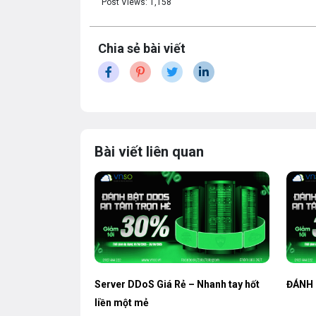
Post Views:
1,158
Chia sẻ bài viết
Bài viết liên quan
Server DDoS Giá Rẻ – Nhanh tay hốt
ĐÁNH 
liền một mẻ