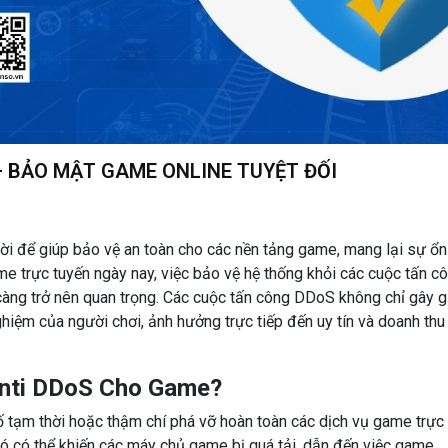
– BẢO MẬT GAME ONLINE TUYỆT ĐỐI
ời để giúp bảo vệ an toàn cho các nền tảng game, mang lại sự ổn
ame trực tuyến ngày nay, việc bảo vệ hệ thống khỏi các cuộc tấn c
càng trở nên quan trọng. Các cuộc tấn công DDoS không chỉ gây g
hiệm của người chơi, ảnh hưởng trực tiếp đến uy tín và doanh thu
Anti DDoS Cho Game?
 tạm thời hoặc thậm chí phá vỡ hoàn toàn các dịch vụ game trực
nó có thể khiến các máy chủ game bị quá tải, dẫn đến việc game