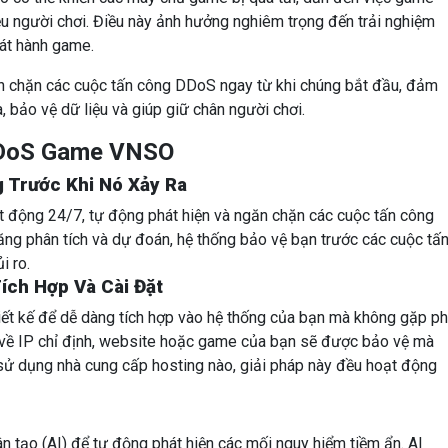
ệu người chơi. Điều này ảnh hưởng nghiêm trọng đến trải nghiệm
hát hành game.
 chặn các cuộc tấn công DDoS ngay từ khi chúng bắt đầu, đảm
bảo vệ dữ liệu và giúp giữ chân người chơi.
 DDoS Game VNSO
 Trước Khi Nó Xảy Ra
động 24/7, tự động phát hiện và ngăn chặn các cuộc tấn công
ăng phân tích và dự đoán, hệ thống bảo vệ bạn trước các cuộc tấ
i ro.
ích Hợp Và Cài Đặt
t kế để dễ dàng tích hợp vào hệ thống của bạn mà không gặp ph
n về IP chỉ định, website hoặc game của bạn sẽ được bảo vệ mà
sử dụng nhà cung cấp hosting nào, giải pháp này đều hoạt động
tạo (AI) để tự động phát hiện các mối nguy hiểm tiềm ẩn. AI