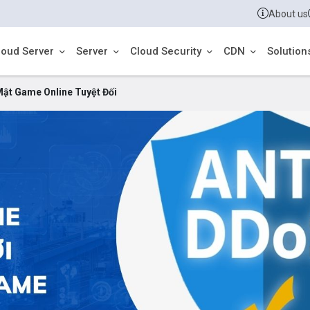
About us
loud Server
Server
Cloud Security
CDN
Solution
ật Game Online Tuyệt Đối