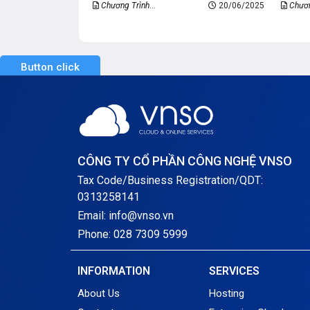
Chương Trình
20/06/2025
Chươn
Khuyến Mãi
Khuyến 
Button click
CÔNG TY CỔ PHẦN CÔNG NGHỆ VNSO
Tax Code/Business Registration/QDT:
0313258141
Email: info@vnso.vn
Phone: 028 7309 5999
INFORMATION
SERVICES
About Us
Hosting