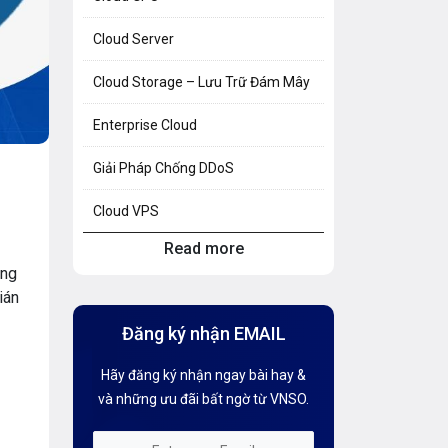
Cloud Server
Cloud Storage – Lưu Trữ Đám Mây
Enterprise Cloud
Giải Pháp Chống DDoS
Cloud VPS
Read more
Hosting Knowledge
ông
ián
Hướng Dẫn Mail G Suite
Đăng ký nhận EMAIL
Hướng dẫn Tên miền
Hãy đăng ký nhận ngay bài hay &
Kiến thức AI
và những ưu đãi bất ngờ từ VNSO.
Kiến Thức CDN & Cloud Security