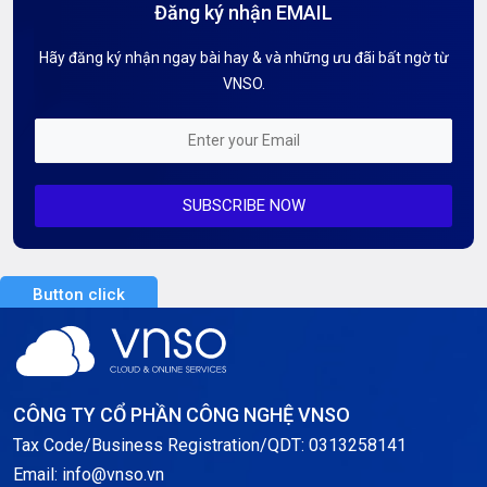
Đăng ký nhận EMAIL
Hướng dẫn Tên miền
Hãy đăng ký nhận ngay bài hay & và những ưu đãi bất ngờ từ
Kiến thức AI
VNSO.
Kiến Thức CDN & Cloud Security
Mỗi tuần 01 Server
SUBSCRIBE NOW
Server AI
Server Dedicated (Máy chủ riêng)
Button click
Server GPU
Server Windows
Storage
CÔNG TY CỔ PHẦN CÔNG NGHỆ VNSO
Notification
Tax Code/Business Registration/QDT: 0313258141
Email: info@vnso.vn
Thông tin chung