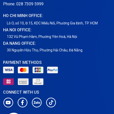
Phone: 028 7309 5999
Thuê Chỗ Đặt Server
HO CHI MINH OFFICE:
Tin tức
Lô O, số 10, Đ.15, KDC Miếu Nổi, Phường Gia Định, TP. HCM
HA NOI OFFICE:
VNPT
132 Vũ Phạm Hàm, Phường Yên Hoà, Hà Nội
DA NANG OFFICE:
30 Nguyễn Hữu Thọ, Phường Hải Châu, Đà Nẵng
PAYMENT METHODS
CONNECT WITH US