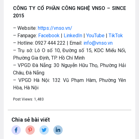
CÔNG TY CỔ PHẦN CÔNG NGHỆ VNSO – SINCE
2015
– Website:
https://vnso.vn/
– Fanpage:
Facebook
|
LinkedIn
|
YouTube
|
TikTok
– Hotline: 0927 444 222 | Email:
info@vnso.vn
– Trụ sở: Lô O số 10, Đường số 15, KDC Miếu Nổi,
Phường Gia Định, TP. Hồ Chí Minh
– VPGD Đà Nẵng: 30 Nguyễn Hữu Thọ, Phường Hải
Châu, Đà Nẵng
– VPGD Hà Nội: 132 Vũ Phạm Hàm, Phường Yên
Hòa, Hà Nội
Post Views:
1,483
Chia sẻ bài viết