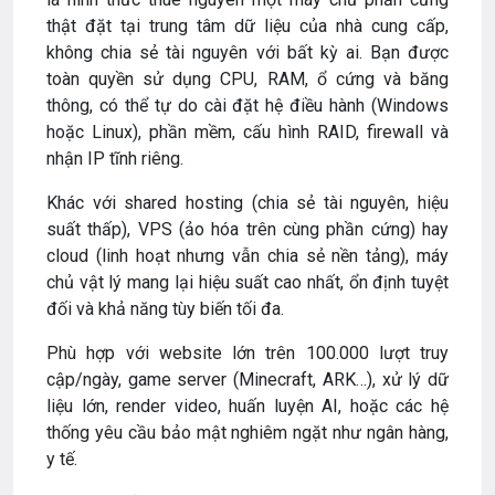
thật đặt tại trung tâm dữ liệu của nhà cung cấp,
không chia sẻ tài nguyên với bất kỳ ai. Bạn được
toàn quyền sử dụng CPU, RAM, ổ cứng và băng
thông, có thể tự do cài đặt hệ điều hành (Windows
hoặc Linux), phần mềm, cấu hình RAID, firewall và
nhận IP tĩnh riêng.
Khác với shared hosting (chia sẻ tài nguyên, hiệu
suất thấp), VPS (ảo hóa trên cùng phần cứng) hay
cloud (linh hoạt nhưng vẫn chia sẻ nền tảng), máy
chủ vật lý mang lại hiệu suất cao nhất, ổn định tuyệt
đối và khả năng tùy biến tối đa.
Phù hợp với website lớn trên 100.000 lượt truy
cập/ngày, game server (Minecraft, ARK…), xử lý dữ
liệu lớn, render video, huấn luyện AI, hoặc các hệ
thống yêu cầu bảo mật nghiêm ngặt như ngân hàng,
y tế.