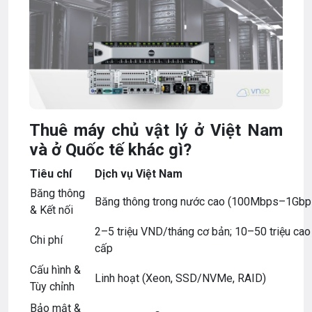
Thuê máy chủ vật lý ở Việt Nam
và ở Quốc tế khác gì?
Tiêu chí
Dịch vụ Việt Nam
Băng thông
Băng thông trong nước cao (100Mbps–1Gbp
& Kết nối
2–5 triệu VND/tháng cơ bản; 10–50 triệu cao
Chi phí
cấp
Cấu hình &
Linh hoạt (Xeon, SSD/NVMe, RAID)
Tùy chỉnh
Bảo mật &