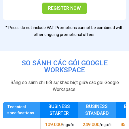
REGISTER NOW
* Prices do not include VAT. Promotions cannot be combined with
other ongoing promotional offers.
SO SÁNH CÁC GÓI GOOGLE
WORKSPACE
Bảng so sánh chi tiết sự khác biệt giữa các gói Google
Workspace.
BUSINESS
BUSINESS
B
Technical
specifications
STARTER
STANDARD
109.000
249.000
459
/người
/người