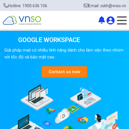
Hotline: 1900 636 106
Email: cskh@vnso.vn
GOOGLE WORKSPACE
Giải pháp mail có nhiều tính năng dành cho làm việc theo nhóm
với tốc độ và bảo mật cao.
Contact us now