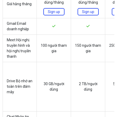
dùng/tháng
dùng/tháng
dù
Giá hằng tháng
Sign up
Sign up
Gmail Email
doanh nghiệp
Meet Hội nghị
truyền hình và
100 người tham
150 người tham
250 
hội nghị truyền
gia
gia
thanh
Drive Bộ nhớ an
30 GB/người
2 TB/người
5 
toàn trên đám
dùng
dùng
mây
Chat Nhắn tin