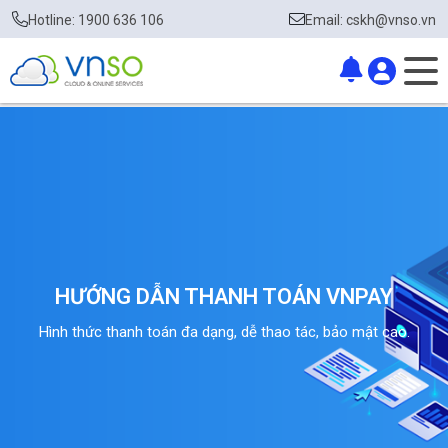
Hotline: 1900 636 106
Email: cskh@vnso.vn
HƯỚNG DẪN THANH TOÁN VNPAY
Hình thức thanh toán đa dạng, dễ thao tác, bảo mật cao.