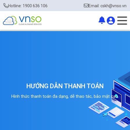
Hotline: 1900 636 106
Email: cskh@vnso.vn
HƯỚNG DẪN THANH TOÁN
Hình thức thanh toán đa dạng, dễ thao tác, bảo mật cao.