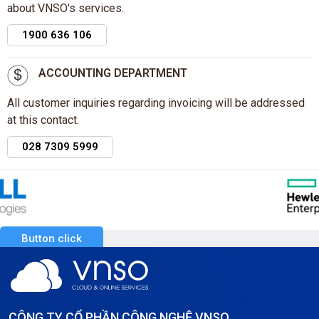
about VNSO's services.
1900 636 106
ACCOUNTING DEPARTMENT
All customer inquiries regarding invoicing will be addressed
at this contact.
028 7309 5999
Button click
CÔNG TY CỔ PHẦN CÔNG NGHỆ VNSO