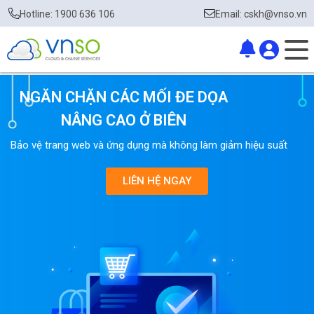
Hotline: 1900 636 106
Email: cskh@vnso.vn
NGĂN CHẶN CÁC MỐI ĐE DỌA
NÂNG CAO Ở BIÊN
Bảo vệ trang web và ứng dụng mà không làm giảm hiệu suất
LIÊN HỆ NGAY