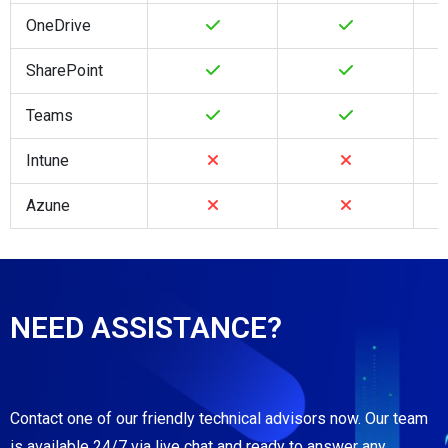
OneDrive
SharePoint
Teams
Intune
Azune
NEED ASSISTANCE?
Contact one of our friendly technical advisors now. Our team
is available 24/7 via live chat and ready to answer any