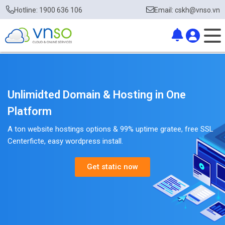
Hotline: 1900 636 106
Email: cskh@vnso.vn
Unlimidted Domain & Hosting in One
Platform
A ton website hostings options & 99% uptime gratee, free SSL
Centerficte, easy wordpress install.
Get static now