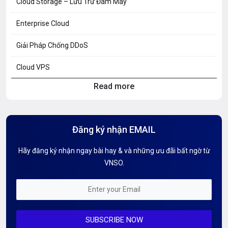
Cloud Storage – Lưu Trữ Đám Mây
Enterprise Cloud
Giải Pháp Chống DDoS
Cloud VPS
Read more
Hosting Knowledge
Hướng Dẫn Mail G Suite
Đăng ký nhận EMAIL
Hướng dẫn Tên miền
Hãy đăng ký nhận ngay bài hay & và những ưu đãi bất ngờ từ
Kiến thức AI
VNSO.
Kiến Thức CDN & Cloud Security
Mỗi tuần 01 Server
SUBSCRIBE NOW
Server AI