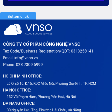
Server Dedicated (Máy chủ riêng)
Button click
Server GPU
Server Windows
Storage
CÔNG TY CỔ PHẦN CÔNG NGHỆ VNSO
Notification
Tax Code/Business Registration/QDT: 0313258141
Email: info@vnso.vn
Thông tin chung
Phone: 028 7309 5999
Thuê Chỗ Đặt Server
HO CHI MINH OFFICE:
Tin tức
Lô O, số 10, Đ.15, KDC Miếu Nổi, Phường Gia Định, TP. HCM
HA NOI OFFICE:
VNPT
132 Vũ Phạm Hàm, Phường Yên Hoà, Hà Nội
DA NANG OFFICE:
30 Nguyễn Hữu Thọ, Phường Hải Châu, Đà Nẵng