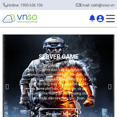
Hotline: 1900 636 106
Email: cskh@vnso.vn
SERVER GAME
Máy chủ game đảm bảo trải nghiệm chơi
game trực tuyến mượt mà và ổn định. Với
cấu hình mạnh mẽ, độ trễ thấp và khả
năng mở rộng, máy chủ game hỗ trợ các
tựa game phổ biến, sự kiện lớn, và giải
đấu eSports, mang đến môi trường chơi
game hấp dẫn và không gián đoạn.​
Register Now