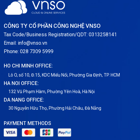
Server Windows
Storage
CÔNG TY CỔ PHẦN CÔNG NGHỆ VNSO
Notification
Tax Code/Business Registration/QDT: 0313258141
Email: info@vnso.vn
Thông tin chung
Phone: 028 7309 5999
Thuê Chỗ Đặt Server
HO CHI MINH OFFICE:
Tin tức
Lô O, số 10, Đ.15, KDC Miếu Nổi, Phường Gia Định, TP. HCM
HA NOI OFFICE:
VNPT
132 Vũ Phạm Hàm, Phường Yên Hoà, Hà Nội
DA NANG OFFICE:
30 Nguyễn Hữu Thọ, Phường Hải Châu, Đà Nẵng
PAYMENT METHODS