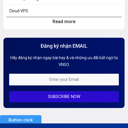
Cloud VPS
Read more
Hosting Knowledge
Hướng Dẫn Mail G Suite
Đăng ký nhận EMAIL
Hướng dẫn Tên miền
Hãy đăng ký nhận ngay bài hay & và những ưu đãi bất ngờ từ
Kiến thức AI
VNSO.
Kiến Thức CDN & Cloud Security
Mỗi tuần 01 Server
SUBSCRIBE NOW
Server AI
Server Dedicated (Máy chủ riêng)
Button click
Server GPU