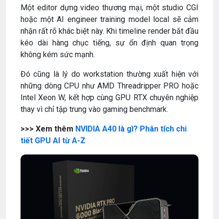
Một editor dựng video thương mại, một studio CGI
hoặc một AI engineer training model local sẽ cảm
nhận rất rõ khác biệt này. Khi timeline render bắt đầu
kéo dài hàng chục tiếng, sự ổn định quan trọng
không kém sức mạnh.
Đó cũng là lý do workstation thường xuất hiện với
những dòng CPU như AMD Threadripper PRO hoặc
Intel Xeon W, kết hợp cùng GPU RTX chuyên nghiệp
thay vì chỉ tập trung vào gaming benchmark.
>>> Xem thêm
NVIDIA A40 là gì? Phân tích chi
tiết GPU AI từ A-Z