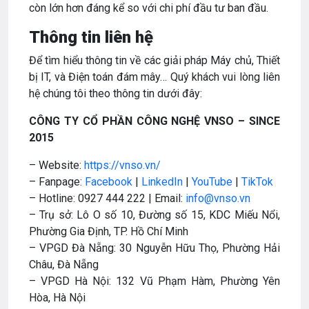
còn lớn hơn đáng kể so với chi phí đầu tư ban đầu.
Thông tin liên hệ
Để tìm hiểu thông tin về các giải pháp Máy chủ, Thiết
bị IT, và Điện toán đám mây… Quý khách vui lòng liên
hệ chúng tôi theo thông tin dưới đây:
CÔNG TY CỔ PHẦN CÔNG NGHỆ VNSO – SINCE
2015
– Website:
https://vnso.vn/
– Fanpage:
Facebook
|
LinkedIn
|
YouTube
|
TikTok
– Hotline: 0927 444 222 | Email:
info@vnso.vn
– Trụ sở: Lô O số 10, Đường số 15, KDC Miếu Nổi,
Phường Gia Định, TP. Hồ Chí Minh
– VPGD Đà Nẵng: 30 Nguyễn Hữu Thọ, Phường Hải
Châu, Đà Nẵng
– VPGD Hà Nội: 132 Vũ Phạm Hàm, Phường Yên
Hòa, Hà Nội