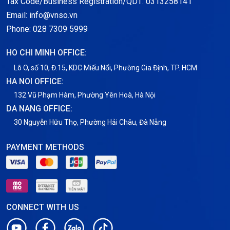
Tax Code/Business Registration/QDT: 0313258141
Email: info@vnso.vn
Thông tin chung
Phone: 028 7309 5999
Thuê Chỗ Đặt Server
HO CHI MINH OFFICE:
Tin tức
Lô O, số 10, Đ.15, KDC Miếu Nổi, Phường Gia Định, TP. HCM
HA NOI OFFICE:
VNPT
132 Vũ Phạm Hàm, Phường Yên Hoà, Hà Nội
DA NANG OFFICE:
30 Nguyễn Hữu Thọ, Phường Hải Châu, Đà Nẵng
PAYMENT METHODS
CONNECT WITH US