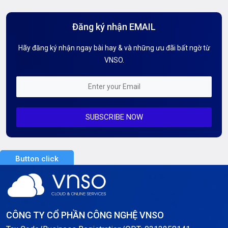
Hướng Dẫn Mail G Suite
Đăng ký nhận EMAIL
Hướng dẫn Tên miền
Hãy đăng ký nhận ngay bài hay & và những ưu đãi bất ngờ từ
Kiến thức AI
VNSO.
Kiến Thức CDN & Cloud Security
Mỗi tuần 01 Server
SUBSCRIBE NOW
Server AI
Server Dedicated (Máy chủ riêng)
Button click
Server GPU
Server Windows
Storage
CÔNG TY CỔ PHẦN CÔNG NGHỆ VNSO
Notification