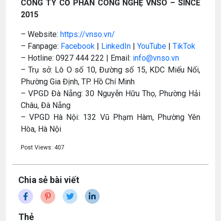
CÔNG TY CỔ PHẦN CÔNG NGHỆ VNSO – SINCE
2015
– Website:
https://vnso.vn/
– Fanpage:
Facebook
|
LinkedIn
|
YouTube
|
TikTok
– Hotline: 0927 444 222 | Email:
info@vnso.vn
– Trụ sở: Lô O số 10, Đường số 15, KDC Miếu Nổi,
Phường Gia Định, TP. Hồ Chí Minh
– VPGD Đà Nẵng: 30 Nguyễn Hữu Thọ, Phường Hải
Châu, Đà Nẵng
– VPGD Hà Nội: 132 Vũ Phạm Hàm, Phường Yên
Hòa, Hà Nội
Post Views:
407
Chia sẻ bài viết
Thẻ