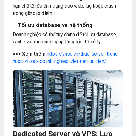
hạn chế tối đa tình trạng treo web, lag hoặc crash
trong giờ cao điểm.
– Tối ưu database và hệ thống
Doanh nghiệp có thể tùy chỉnh để tối ưu database,
cache và ứng dụng, giúp tăng tốc độ xử lý.
>>> Xem thêm:
https://vnso.vn/thue-server-trong-
nuoc-vi-sao-doanh-nghiep-viet-nen-uu-tien/
Dedicated Server và VPS: Lựa