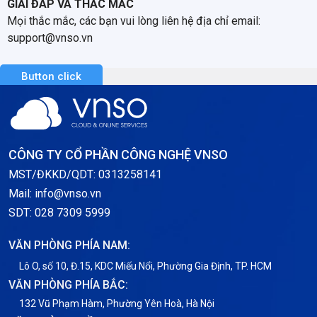
GIẢI ĐÁP VÀ THẮC MẮC
Mọi thắc mắc, các bạn vui lòng liên hệ địa chỉ email:
support@vnso.vn
Button click
CÔNG TY CỔ PHẦN CÔNG NGHỆ VNSO
MST/ĐKKD/QDT: 0313258141
Mail: info@vnso.vn
SDT: 028 7309 5999
VĂN PHÒNG PHÍA NAM:
Lô O, số 10, Đ.15, KDC Miếu Nổi, Phường Gia Định, TP. HCM
VĂN PHÒNG PHÍA BẮC:
132 Vũ Phạm Hàm, Phường Yên Hoà, Hà Nội