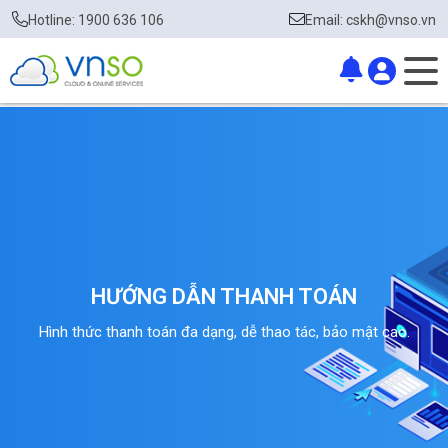
Hotline: 1900 636 106
Email: cskh@vnso.vn
HƯỚNG DẪN THANH TOÁN
Hình thức thanh toán đa dạng, dễ thao tác, bảo mật cao.