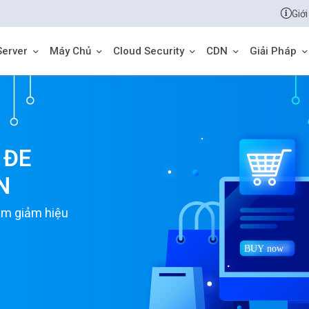
Giới
Server
Máy Chủ
Cloud Security
CDN
Giải Pháp
 ĐE
N
àm giảm hiệu