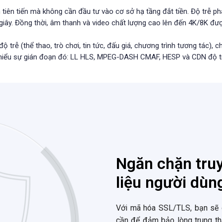
tiên tiến mà không cần đầu tư vào cơ sở hạ tầng đắt tiền. Độ trễ 
giây. Đồng thời, âm thanh và video chất lượng cao lên đến 4K/8K được
độ trễ (thể thao, trò chơi, tin tức, đấu giá, chương trình tương tác)
hiểu sự gián đoạn đó: LL HLS, MPEG-DASH CMAF, HESP và CDN độ t
Ngăn chặn truy
liệu người dùn
Với mã hóa SSL/TLS, bạn sẽ c
cần để đảm bảo lòng trung t