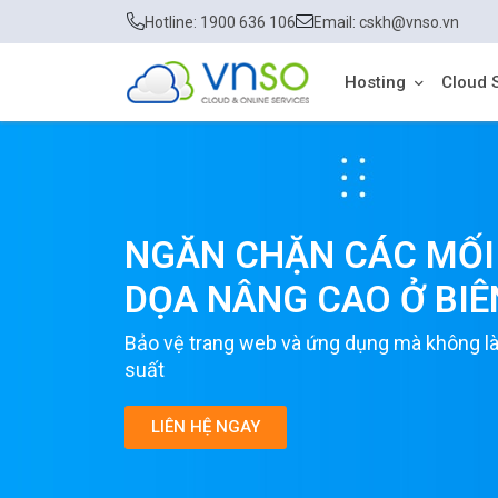
Hotline: 1900 636 106
Email: cskh@vnso.vn
Hosting
Cloud 
NGĂN CHẶN CÁC MỐI
DỌA NÂNG CAO Ở BIÊ
Bảo vệ trang web và ứng dụng mà không l
suất
LIÊN HỆ NGAY