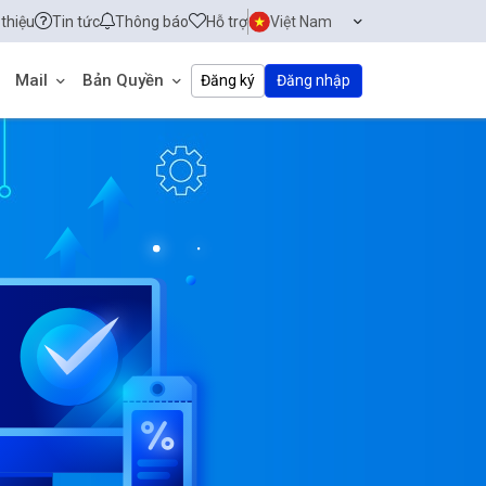
 thiệu
Tin tức
Thông báo
Hỗ trợ
Việt Nam
Mail
Bản Quyền
Đăng ký
Đăng nhập