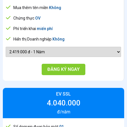
Mua thêm tên miền
Không
Chứng thực
OV
Phí triển khai
miến phí
Hiển thị Doanh nghiệp
Không
ĐĂNG KÝ NGAY
EV SSL
4.040.000
đ/năm
Số domain được bảo mật
01