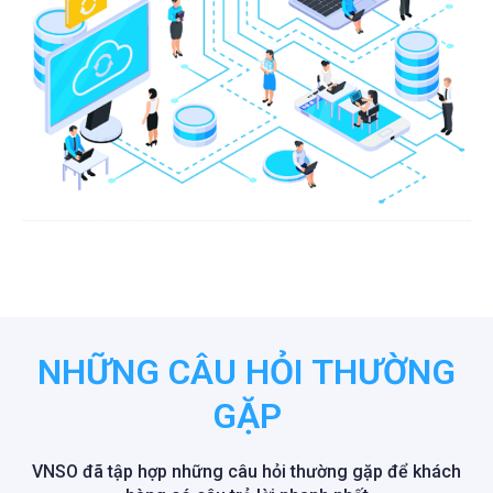
NHỮNG CÂU HỎI THƯỜNG
GẶP
VNSO đã tập hợp những câu hỏi thường gặp để khách