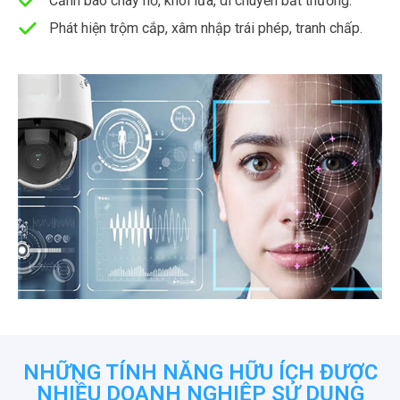
Cảnh báo cháy nổ, khói lửa, di chuyển bất thường.
Phát hiện trộm cắp, xâm nhập trái phép, tranh chấp.
NHỮNG TÍNH NĂNG HỮU ÍCH ĐƯỢC
NHIỀU DOANH NGHIỆP SỬ DỤNG