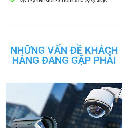
Dịch vụ triển khai, vận hành & hỗ trợ kỹ thuật
NHỮNG VẤN ĐỀ KHÁCH
HÀNG ĐANG GẶP PHẢI