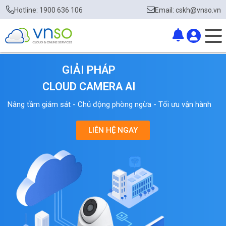
Hotline: 1900 636 106
Email: cskh@vnso.vn
GIẢI PHÁP
CLOUD CAMERA AI
Nâng tầm giám sát - Chủ động phòng ngừa - Tối ưu vận hành
LIÊN HỆ NGAY