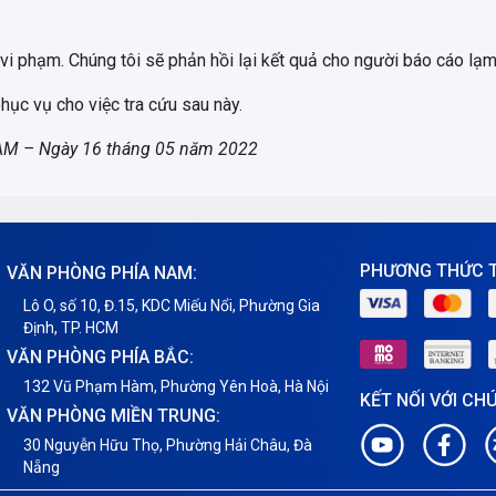
 vi phạm. Chúng tôi sẽ phản hồi lại kết quả cho người báo cáo lạ
hục vụ cho việc tra cứu sau này.
0 AM – Ngày 16 tháng 05 năm 2022
PHƯƠNG THỨC 
VĂN PHÒNG PHÍA NAM:
Lô O, số 10, Đ.15, KDC Miếu Nổi, Phường Gia
Định, TP. HCM
VĂN PHÒNG PHÍA BẮC:
132 Vũ Phạm Hàm, Phường Yên Hoà, Hà Nội
KẾT NỐI VỚI CH
VĂN PHÒNG MIỀN TRUNG:
30 Nguyễn Hữu Thọ, Phường Hải Châu, Đà
Nẵng