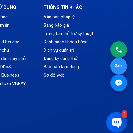
Ử DỤNG
THÔNG TIN KHÁC
ting
Văn bản pháp lý
 miền
Bảng báo giá
L
Trung tâm hỗ trợ kỹ thuật
ud Service
Danh sách khách hàng
y chủ
Dịch vụ quản trị
ỗ đặt máy chủ
Đăng ký dùng thử
Zalo
tiDDoS
Báo cáo lạm dụng
l Business
Sơ đồ web
h toán VNPAY
1