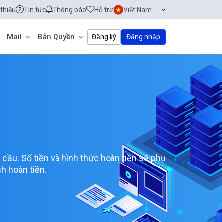
 thiệu
Tin tức
Thông báo
Hỗ trợ
Việt Nam
Mail
Bản Quyền
Đăng ký
Đăng nhập
cầu. Số tiền và hình thức hoàn tiền sẽ phụ
h hoàn tiền.