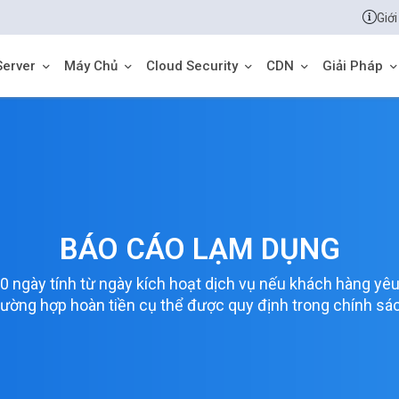
Giới
Server
Máy Chủ
Cloud Security
CDN
Giải Pháp
BÁO CÁO LẠM DỤNG
 ngày tính từ ngày kích hoạt dịch vụ nếu khách hàng yêu 
rường hợp hoàn tiền cụ thể được quy định trong chính sác