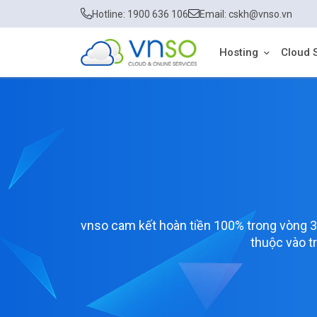
Hotline: 1900 636 106
Email: cskh@vnso.vn
Hosting
Cloud 
vnso cam kết hoàn tiền 100% trong vòng 30
thuộc vào t