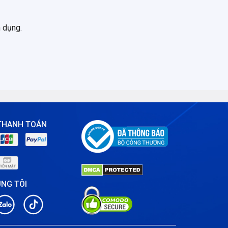
m dụng.
THANH TOÁN
ÚNG TÔI