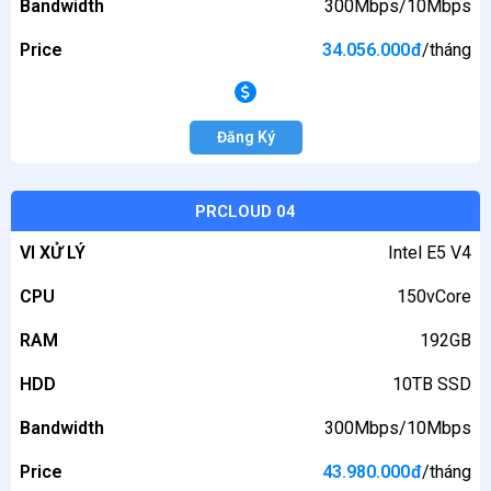
Bandwidth
300Mbps/10Mbps
Price
34.056.000
đ
/tháng
Đăng Ký
PRCLOUD 04
VI XỬ LÝ
Intel E5 V4
CPU
150vCore
RAM
192GB
HDD
10TB SSD
Bandwidth
300Mbps/10Mbps
Price
43.980.000
đ
/tháng