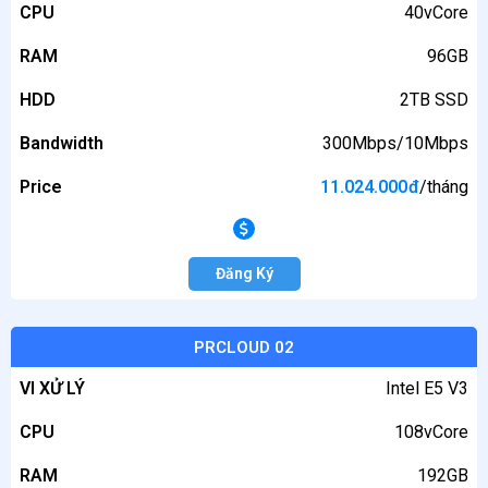
CPU
40vCore
VI
XỬ
RAM
96GB
LÝ
HDD
2TB SSD
CPU
Bandwidth
300Mbps/10Mbps
RAM
Price
11.024.000
đ
/tháng
HDD
Bandwidth
Đăng Ký
Price
PRCLOUD 02
VI XỬ LÝ
Intel E5 V3
CPU
108vCore
RAM
192GB