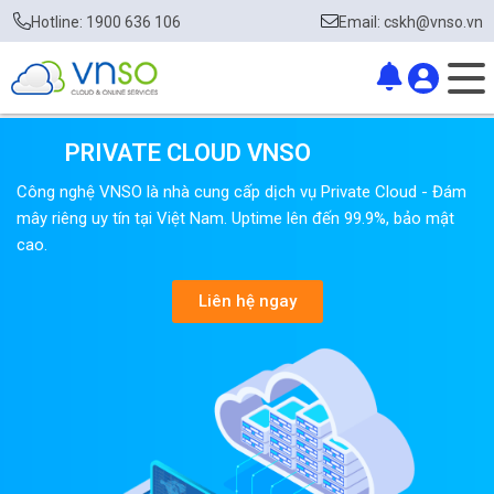
Hotline: 1900 636 106
Email: cskh@vnso.vn
PRIVATE CLOUD VNSO
Công nghệ VNSO là nhà cung cấp dịch vụ Private Cloud - Đám
mây riêng uy tín tại Việt Nam. Uptime lên đến 99.9%, bảo mật
cao.
Liên hệ ngay