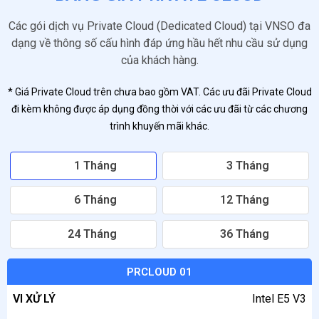
Các gói dịch vụ Private Cloud (Dedicated Cloud) tại VNSO đa
dạng về thông số cấu hình đáp ứng hầu hết nhu cầu sử dụng
của khách hàng.
* Giá Private Cloud trên chưa bao gồm VAT. Các ưu đãi Private Cloud
đi kèm không được áp dụng đồng thời với các ưu đãi từ các chương
trình khuyến mãi khác.
1 Tháng
3 Tháng
6 Tháng
12 Tháng
24 Tháng
36 Tháng
GÓI
PRCLOUD 01
DỊCH
VI XỬ LÝ
Intel E5 V3
VỤ