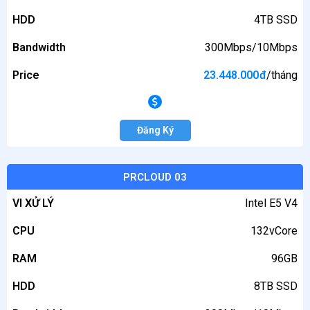
HDD
4TB SSD
Bandwidth
300Mbps/10Mbps
Price
23.448.000
đ
/tháng
Đăng Ký
PRCLOUD 03
VI XỬ LÝ
Intel E5 V4
CPU
132vCore
RAM
96GB
HDD
8TB SSD