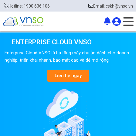
Hotline: 1900 636 106
Email: cskh@vnso.vn
ENTERPRISE CLOUD VNSO
Enterprise Cloud VNSO là hạ tầng máy chủ ảo dành cho doanh
nghiệp, triển khai nhanh, bảo mật cao và dễ mở rộng.
Liên hệ ngay