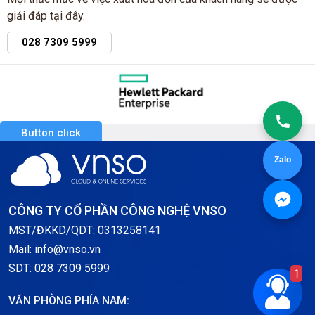
giải đáp tại đây.
028 7309 5999
Button click
Zalo
CÔNG TY CỔ PHẦN CÔNG NGHỆ VNSO
MST/ĐKKD/QDT: 0313258141
Mail: info@vnso.vn
SDT: 028 7309 5999
1
VĂN PHÒNG PHÍA NAM: