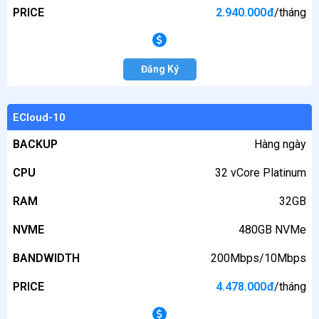
PRICE
2.940.000
đ
/tháng
Đăng Ký
ECloud-10
BACKUP
Hàng ngày
CPU
32 vCore Platinum
RAM
32GB
NVME
480GB NVMe
BANDWIDTH
200Mbps/10Mbps
PRICE
4.478.000
đ
/tháng