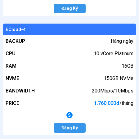
Đăng Ký
ECloud-4
BACKUP
Hàng ngày
CPU
10 vCore Platinum
RAM
16GB
NVME
150GB NVMe
BANDWIDTH
200Mbps/10Mbps
PRICE
1.760.000
đ
/tháng
Đăng Ký