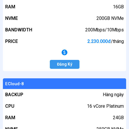
RAM
16GB
NVME
200GB NVMe
BANDWIDTH
200Mbps/10Mbps
PRICE
2.230.000
đ
/tháng
Đăng Ký
ECloud-8
BACKUP
Hàng ngày
CPU
16 vCore Platinum
RAM
24GB