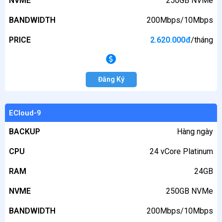
NVME
250GB NVMe
BANDWIDTH
200Mbps/10Mbps
PRICE
2.620.000
đ
/tháng
Đăng Ký
ECloud-9
BACKUP
Hàng ngày
CPU
24 vCore Platinum
RAM
24GB
NVME
250GB NVMe
BANDWIDTH
200Mbps/10Mbps