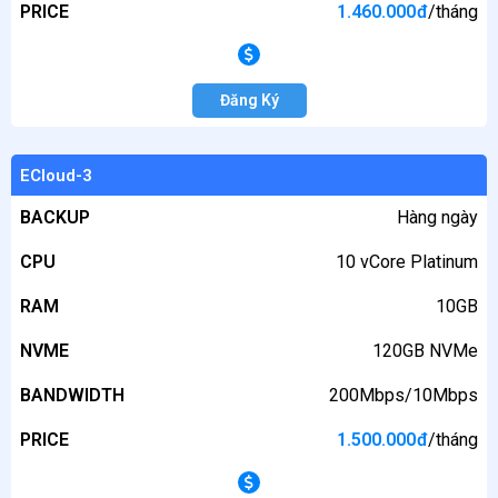
PRICE
1.460.000
đ
/tháng
Đăng Ký
ECloud-3
BACKUP
Hàng ngày
CPU
10 vCore Platinum
RAM
10GB
NVME
120GB NVMe
BANDWIDTH
200Mbps/10Mbps
PRICE
1.500.000
đ
/tháng