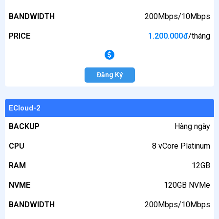
BANDWIDTH
200Mbps/10Mbps
NVME
PRICE
1.200.000
đ
/tháng
BANDWIDTH
PRICE
Đăng Ký
ECloud-2
BACKUP
Hàng ngày
CPU
8 vCore Platinum
RAM
12GB
NVME
120GB NVMe
BANDWIDTH
200Mbps/10Mbps