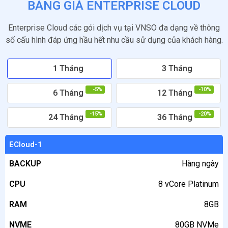
BẢNG GIÁ ENTERPRISE CLOUD
Enterprise Cloud các gói dịch vụ tại VNSO đa dạng về thông
số cấu hình đáp ứng hầu hết nhu cầu sử dụng của khách hàng.
1 Tháng
3 Tháng
-5%
-10%
6 Tháng
12 Tháng
-15%
-20%
24 Tháng
36 Tháng
GÓI
ECloud-1
DỊCH
BACKUP
Hàng ngày
VỤ
CPU
8 vCore Platinum
BACKUP
RAM
8GB
CPU
NVME
80GB NVMe
RAM