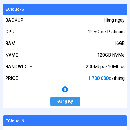
ECloud-5
BACKUP
Hàng ngày
CPU
12 vCore Platinum
RAM
16GB
NVME
120GB NVMe
BANDWIDTH
200Mbps/10Mbps
PRICE
1.700.000
đ
/tháng
Đăng Ký
ECloud-6