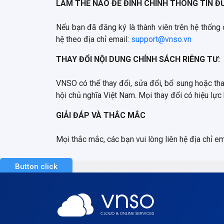
LÀM THẾ NÀO ĐỂ ĐÍNH CHÍNH THÔNG TIN Đ
Nếu bạn đã đăng ký là thành viên trên hệ thống 
hệ theo địa chỉ email:
support@vnso.vn
THAY ĐỔI NỘI DUNG CHÍNH SÁCH RIÊNG TƯ:
VNSO có thể thay đổi, sửa đổi, bổ sung hoặc tha
hội chủ nghĩa Việt Nam. Mọi thay đổi có hiệu lự
GIẢI ĐÁP VÀ THẮC MẮC
Mọi thắc mắc, các bạn vui lòng liên hệ địa chỉ e
Button click