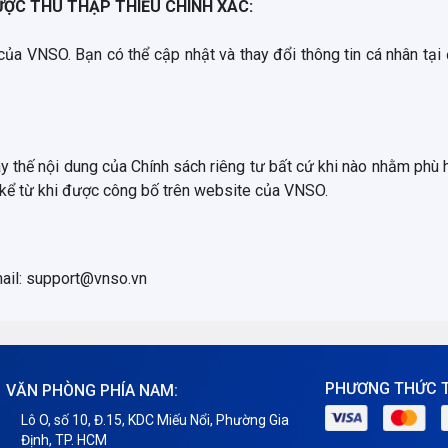
ƯỢC THU THẬP THIẾU CHÍNH XÁC:
của VNSO. Bạn có thể cập nhật và thay đổi thông tin cá nhân tại 
y thế nội dung của Chính sách riêng tư bất cứ khi nào nhằm phù
c kể từ khi được công bố trên website của VNSO.
mail: support@vnso.vn
PHƯƠNG THỨC 
VĂN PHÒNG PHÍA NAM:
Lô O, số 10, Đ.15, KDC Miếu Nổi, Phường Gia
Định, TP. HCM