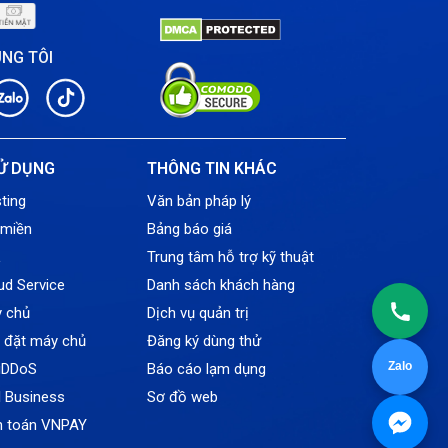
ÚNG TÔI
Ử DỤNG
THÔNG TIN KHÁC
ting
Văn bản pháp lý
 miền
Bảng báo giá
L
Trung tâm hỗ trợ kỹ thuật
ud Service
Danh sách khách hàng
y chủ
Dịch vụ quản trị
ỗ đặt máy chủ
Đăng ký dùng thử
Zalo
tiDDoS
Báo cáo lạm dụng
l Business
Sơ đồ web
h toán VNPAY