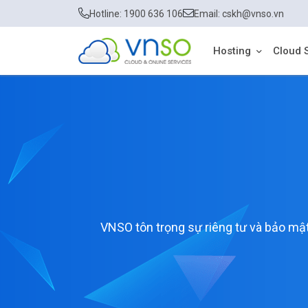
Hotline: 1900 636 106
Email: cskh@vnso.vn
Hosting
Cloud 
VNSO tôn trọng sự riêng tư và bảo mậ