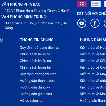
VĂN PHÒNG PHÍA BẮC:
132 Vũ Phạm Hàm, Phường Yên Hoà, Hà Nội
KẾT NỐI VỚI CH
VĂN PHÒNG MIỀN TRUNG:
30 Nguyễn Hữu Thọ, Phường Hải Châu, Đà
Nẵng
VỤ
THÔNG TIN CHUNG
HƯỚNG DẪN S
Quy định sử dụng dịch vụ
Kiến thức về Hos
Chính sách riêng tư
Kiến thức về tên
Chính sách khiếu nại
Kiến thức về SS
Chính sách hoàn tiền
Kiến thức về Clo
Quy định chống thư rác
Kiến thức về Má
Hướng dẫn thanh toán
Kiến thức về ch
Hướng dẫn đăng ký
Kiến thức về An
Hướng dẫn gửi ticket
Kiến thức về Mai
Hồ sơ năng lực
Hướng dẫn than