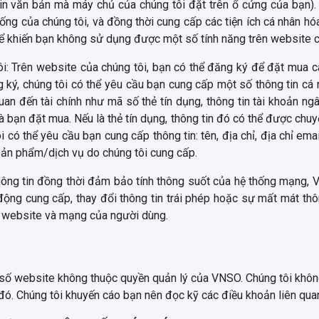
 văn bản mà máy chủ của chúng tôi đặt trên ổ cứng của bạn). 
hống của chúng tôi, và đồng thời cung cấp các tiện ích cá nhân h
ó thể khiến bạn không sử dụng được một số tính năng trên website
i: Trên website của chúng tôi, bạn có thể đăng ký để đặt mua cá
ng ký, chúng tôi có thể yêu cầu bạn cung cấp một số thông tin c
uan đến tài chính như mã số thẻ tín dụng, thông tin tài khoản ng
bạn đặt mua. Nếu là thẻ tín dụng, thông tin đó có thể được chuyể
i có thể yêu cầu bạn cung cấp thông tin: tên, địa chỉ, địa chỉ emai
sản phẩm/dịch vụ do chúng tôi cung cấp.
thông tin đồng thời đảm bảo tính thông suốt của hệ thống mạng,
ộng cung cấp, thay đổi thông tin trái phép hoặc sự mất mát thôn
ng website và mạng của người dùng.
số website không thuộc quyền quản lý của VNSO. Chúng tôi không
đó. Chúng tôi khuyến cáo bạn nên đọc kỹ các điều khoản liên quan