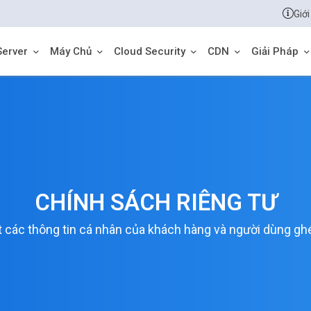
Giới
Server
Máy Chủ
Cloud Security
CDN
Giải Pháp
CHÍNH SÁCH RIÊNG TƯ
t các thông tin cá nhân của khách hàng và người dùng g