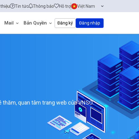
 thiệu
Tin tức
Thông báo
Hỗ trợ
Việt Nam
Mail
Bản Quyền
Đăng ký
Đăng nhập
hé thăm, quan tâm trang web của VNSO.