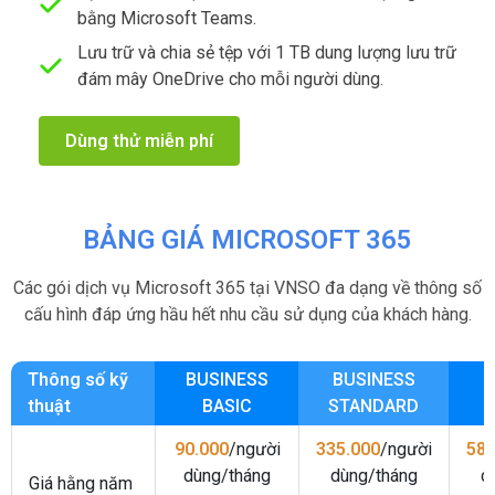
bằng Microsoft Teams.
Lưu trữ và chia sẻ tệp với 1 TB dung lượng lưu trữ
đám mây OneDrive cho mỗi người dùng.
Dùng thử miễn phí
BẢNG GIÁ MICROSOFT 365
Các gói dịch vụ Microsoft 365 tại VNSO đa dạng về thông số
cấu hình đáp ứng hầu hết nhu cầu sử dụng của khách hàng.
Thông số kỹ
BUSINESS
BUSINESS
B
thuật
BASIC
STANDARD
90.000
/người
335.000
/người
585
dùng/tháng
dùng/tháng
d
Giá hằng năm