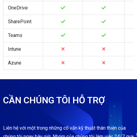
OneDrive
SharePoint
Teams
Intune
Azune
CẦN CHÚNG TÔI HỖ TRỢ
Liên hệ với một trong những cố vấn kỹ thuật thân thiện của
chúng tôi ngay bây giờ. Nhóm của chúng tôi làm việc 24/7 qua