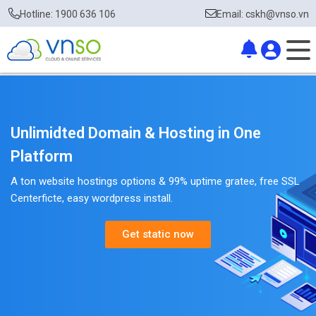
Hotline: 1900 636 106
Email: cskh@vnso.vn
Unlimidted Domain & Hosting in One
Platform
A ton website hostings options & 99% uptime gratee, free SSL
Centerficte, easy wordpress install.
Get static now