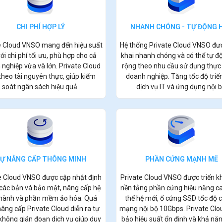
CHI PHÍ HỢP LÝ
NHANH CHÓNG - TỰ ĐỘNG 
e Cloud VNSO mang đến hiệu suất
Hệ thống Private Cloud VNSO đượ
ới chi phí tối ưu, phù hợp cho cả
khai nhanh chóng và có thể tự 
nghiệp vừa và lớn. Private Cloud
rộng theo nhu cầu sử dụng thực 
 theo tài nguyên thực, giúp kiểm
doanh nghiệp. Tăng tốc độ triể
soát ngân sách hiệu quả.
dịch vụ IT và ứng dụng nội b
Ự NÂNG CẤP THÔNG MINH
PHẦN CỨNG MẠNH MẼ
e Cloud VNSO được cập nhật định
Private Cloud VNSO được triển kh
 các bản vá bảo mật, nâng cấp hệ
nền tảng phần cứng hiệu năng c
 hành và phần mềm ảo hóa. Quá
thế hệ mới, ổ cứng SSD tốc độ 
nâng cấp Private Cloud diễn ra tự
mạng nội bộ 10Gbps.
Private Clo
không gián đoạn dịch vụ giúp duy
bảo hiệu suất ổn định và khả năn