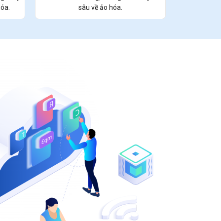
óa.
sâu về ảo hóa.