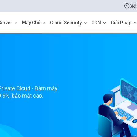
Giới
Server
Máy Chủ
Cloud Security
CDN
Giải Pháp
O
Private Cloud - Đám mây
99.9%, bảo mật cao.