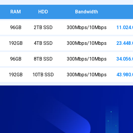
RAM
HDD
Bandwidth
96GB
2TB SSD
300Mbps/10Mbps
11.024.
192GB
4TB SSD
300Mbps/10Mbps
23.448.
96GB
8TB SSD
300Mbps/10Mbps
34.056.
192GB
10TB SSD
300Mbps/10Mbps
43.980.