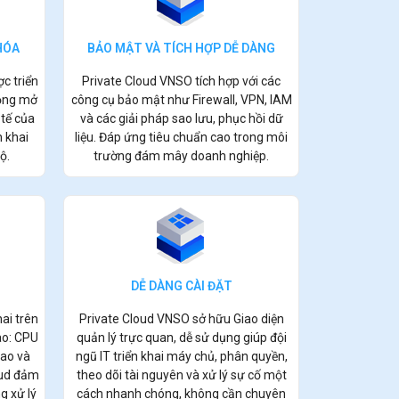
HÓA
BẢO MẬT VÀ TÍCH HỢP DỄ DÀNG
c triển
Private Cloud VNSO tích hợp với các
động mở
công cụ bảo mật như Firewall, VPN, IAM
tế của
và các giải pháp sao lưu, phục hồi dữ
n khai
liệu. Đáp ứng tiêu chuẩn cao trong môi
ộ.
trường đám mây doanh nghiệp.
DỄ DÀNG CÀI ĐẶT
ai trên
Private Cloud VNSO sở hữu Giao diện
ao: CPU
quản lý trực quan, dễ sử dụng giúp đội
cao và
ngũ IT triển khai máy chủ, phân quyền,
ud đ
ảm
theo dõi tài nguyên và xử lý sự cố một
g xử lý
cách nhanh chóng, không cần chuyên