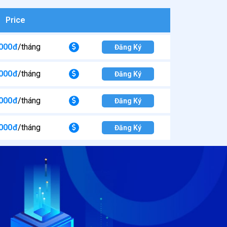
Price
000
đ
/tháng
Đăng Ký
000
đ
/tháng
Đăng Ký
000
đ
/tháng
Đăng Ký
000
đ
/tháng
Đăng Ký