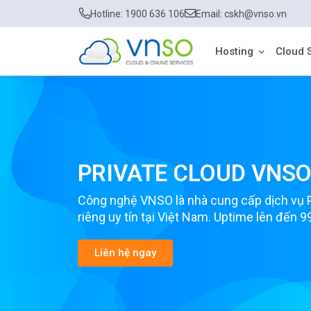
Hotline: 1900 636 106
Email: cskh@vnso.vn
Hosting
Cloud 
PRIVATE CLOUD VNS
Công nghệ VNSO là nhà cung cấp dịch vụ 
riêng uy tín tại Việt Nam. Uptime lên đến 
Liên hệ ngay