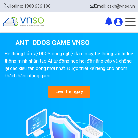
Hotline: 1900 636 106
Email: cskh@vnso.vn
ANTI DDOS GAME VNSO
Hệ thống bảo vệ DDOS công nghệ đám mây, hệ thống với trí tuệ
thông minh nhân tạo AI tự động học hỏi để nâng cấp và chống
lại các kiểu tấn công mới nhất. Được thiết kế riêng cho nhóm
khách hàng dựng game.
Liên hệ ngay