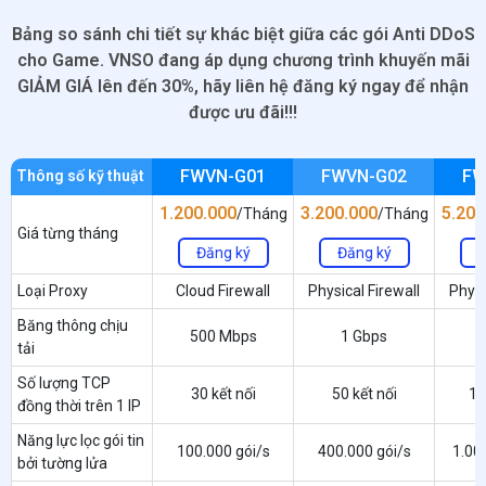
Bảng so sánh chi tiết sự khác biệt giữa các gói Anti DDoS
cho Game. VNSO đang áp dụng chương trình khuyến mãi
GIẢM GIÁ lên đến 30%, hãy liên hệ đăng ký ngay để nhận
được ưu đãi!!!
FWVN-G01
FWVN-G02
FW
Thông số kỹ thuật
1.200.000
3.200.000
5.200
/Tháng
/Tháng
Giá từng tháng
Đăng ký
Đăng ký
Đ
Loại Proxy
Cloud Firewall
Physical Firewall
Physi
Băng thông chịu
500 Mbps
1 Gbps
tải
Số lượng TCP
30 kết nối
50 kết nối
10
đồng thời trên 1 IP
Năng lực lọc gói tin
100.000 gói/s
400.000 gói/s
1.00
bởi tường lửa