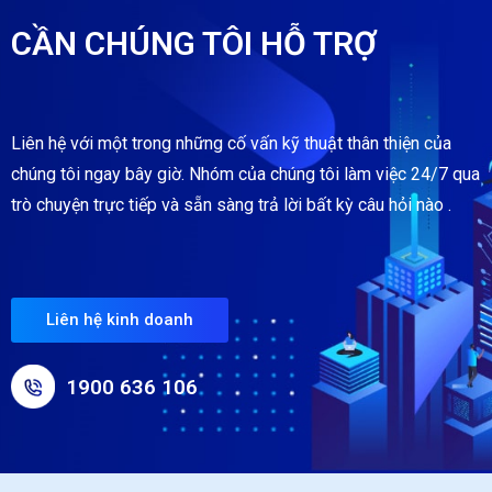
CẦN CHÚNG TÔI HỖ TRỢ
Liên hệ với một trong những cố vấn kỹ thuật thân thiện của
chúng tôi ngay bây giờ. Nhóm của chúng tôi làm việc 24/7 qua
trò chuyện trực tiếp và sẵn sàng trả lời bất kỳ câu hỏi nào .
Liên hệ kinh doanh
1900 636 106