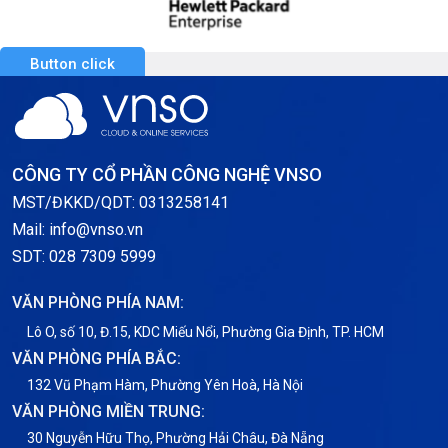
Button click
CÔNG TY CỔ PHẦN CÔNG NGHỆ VNSO
MST/ĐKKD/QDT: 0313258141
Mail: info@vnso.vn
SDT: 028 7309 5999
VĂN PHÒNG PHÍA NAM:
Lô O, số 10, Đ.15, KDC Miếu Nổi, Phường Gia Định, TP. HCM
VĂN PHÒNG PHÍA BẮC:
132 Vũ Phạm Hàm, Phường Yên Hoà, Hà Nội
VĂN PHÒNG MIỀN TRUNG:
30 Nguyễn Hữu Thọ, Phường Hải Châu, Đà Nẵng