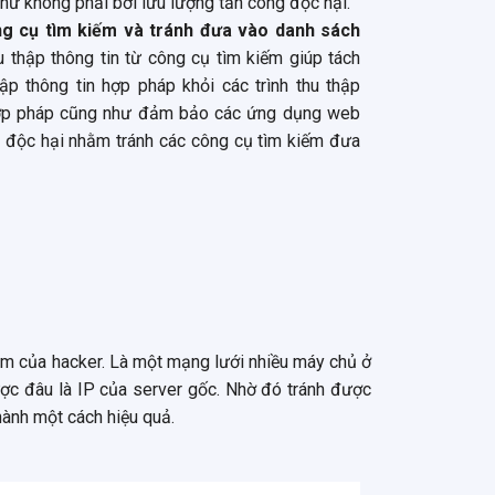
hứ không phải bởi lưu lượng tấn công độc hại.
ông cụ tìm kiếm và tránh đưa vào danh sách
u thập thông tin từ công cụ tìm kiếm giúp tách
hập thông tin hợp pháp khỏi các trình thu thập
hợp pháp cũng như đảm bảo các ứng dụng web
độc hại nhằm tránh các công cụ tìm kiếm đưa
tìm của hacker. Là một mạng lưới nhiều máy chủ ở
được đâu là IP của server gốc. Nhờ đó tránh được
hành một cách hiệu quả.