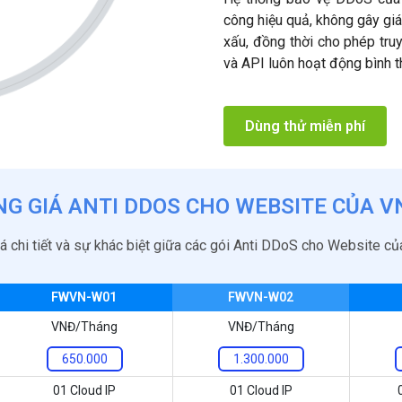
công hiệu quả, không gây gi
xấu, đồng thời cho phép tru
và API luôn hoạt động bình 
Dùng thử miễn phí
NG GIÁ ANTI DDOS CHO WEBSITE CỦA V
á chi tiết và sự khác biệt giữa các gói Anti DDoS cho Website c
FWVN-W01
FWVN-W02
VNĐ/Tháng
VNĐ/Tháng
650.000
1.300.000
01 Cloud IP
01 Cloud IP