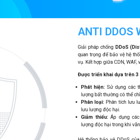
ANTI DDOS 
Giải pháp chống
DDoS (Dist
quan trọng để bảo vệ hệ thố
vụ. Kết hợp giữa CDN, WAF, v
Được triển khai dựa trên 3
Phát hiện:
Sử dụng các th
lượng bất thường có thể ch
Phân loại:
Phân tích lưu l
lưu lượng độc hại.
Giảm thiểu:
Áp dụng các 
lượng độc hại trong khi vẫ
Hệ thống bảo vệ DDoS của c