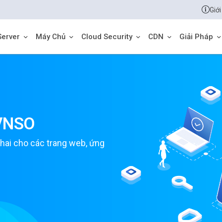
Giới
Server
Máy Chủ
Cloud Security
CDN
Giải Pháp
VNSO
khai cho các trang web, ứng