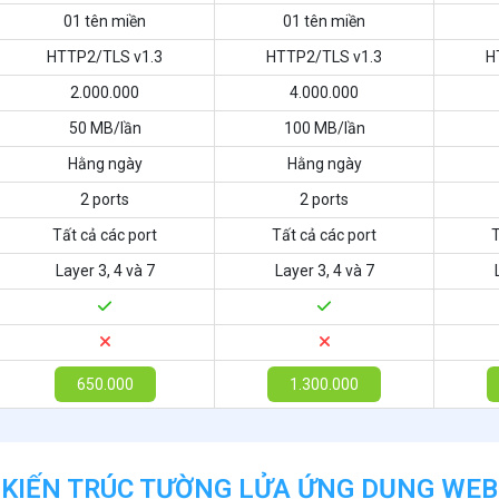
01 tên miền
01 tên miền
HTTP2/TLS v1.3
HTTP2/TLS v1.3
H
2.000.000
4.000.000
50 MB/lần
100 MB/lần
Hằng ngày
Hằng ngày
2 ports
2 ports
Tất cả các port
Tất cả các port
T
Layer 3, 4 và 7
Layer 3, 4 và 7
650.000
1.300.000
KIẾN TRÚC TƯỜNG LỬA ỨNG DỤNG WEB​