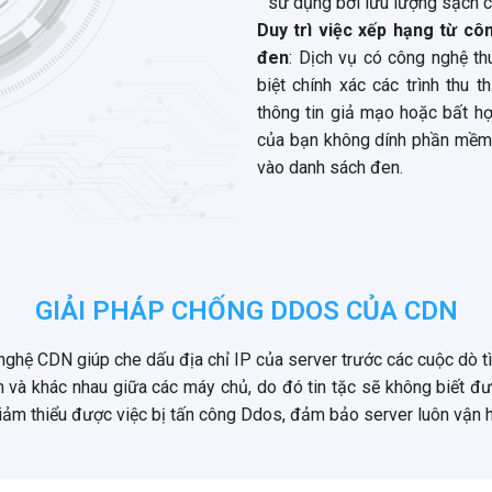
sử dụng bởi lưu lượng sạch c
Duy trì việc xếp hạng từ c
đen
: Dịch vụ có công nghệ th
biệt chính xác các trình thu t
thông tin giả mạo hoặc bất 
của bạn không dính phần mềm 
vào danh sách đen.
GIẢI PHÁP CHỐNG DDOS CỦA CDN
nghệ CDN giúp che dấu địa chỉ IP của server trước các cuộc dò 
án và khác nhau giữa các máy chủ, do đó tin tặc sẽ không biết 
giảm thiểu được việc bị tấn công Ddos, đảm bảo server luôn vận 