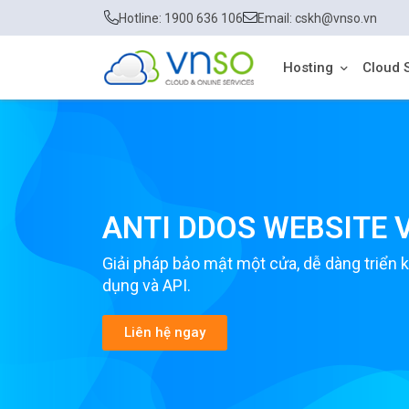
Hotline: 1900 636 106
Email: cskh@vnso.vn
Hosting
Cloud 
ANTI DDOS WEBSITE 
Giải pháp bảo mật một cửa, dễ dàng triển 
dụng và API.
Liên hệ ngay