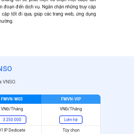
án đoạn đến dịch vụ. Ngăn chặn những truy cập
y cập tốt đi qua, giúp các trang web, ứng dụng
thường.
NSO
ủa VNSO.
FWVN-W03
FWVN-VIP
VNĐ/Tháng
VNĐ/Tháng
3.250.000
Liên hệ
01 IP Dedicate
Tùy chọn