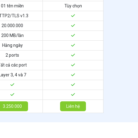
01 tên miền
Tùy chọn
TTP2/TLS v1.3
20.000.000
200 MB/lần
Hằng ngày
2 ports
ất cả các port
Layer 3, 4 và 7
3.250.000
Liên hệ