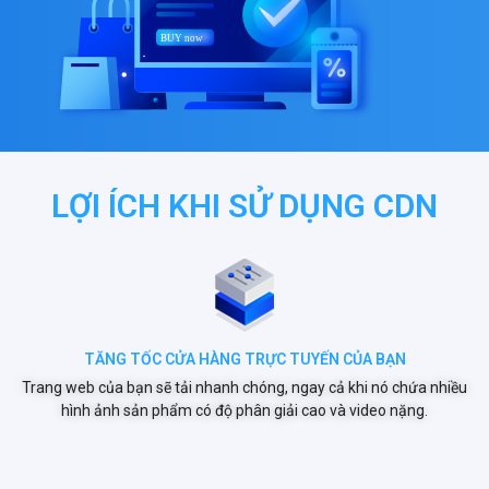
LỢI ÍCH KHI SỬ DỤNG CDN
TĂNG TỐC CỬA HÀNG TRỰC TUYẾN CỦA BẠN
Trang web của bạn sẽ tải nhanh chóng, ngay cả khi nó chứa nhiều
hình ảnh sản phẩm có độ phân giải cao và video nặng.