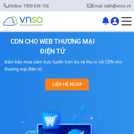
Hotline: 1900 636 106
Email: cskh@vnso.vn
CDN CHO WEB THƯƠNG MẠI
ĐIỆN TỬ
Đảm bảo mua sắm trực tuyến trơn tru và thú vị với CDN cho
thương mại điện tử.
LIÊN HỆ NGAY