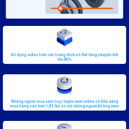
Sử dụng video trên các trang đích có thể tăng chuyển đổi
lên 80%
Những người mua sắm trực tuyến xem video có khả năng
mua hàng cao hơn 1,81 lần so với những người không xem