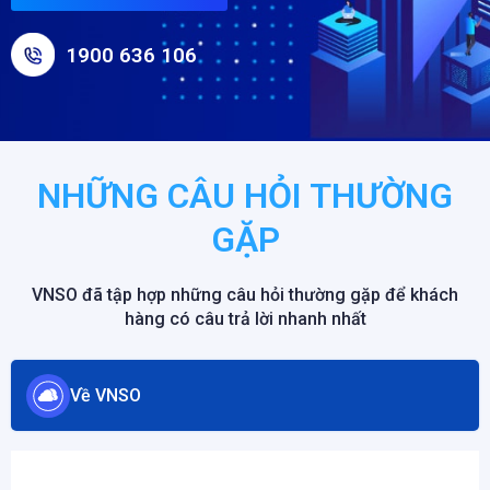
1900 636 106
NHỮNG CÂU HỎI THƯỜNG
GẶP
VNSO đã tập hợp những câu hỏi thường gặp để khách
hàng có câu trả lời nhanh nhất
Về VNSO