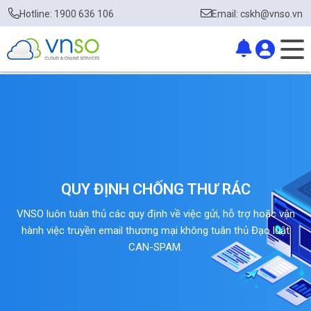
Hotline: 1900 636 106
Email: cskh@vnso.vn
QUY ĐỊNH CHỐNG THƯ RÁC
VNSO luôn tuân thủ các quy định về việc gửi, hỗ trợ hoặc vận
hành việc truyền email thương mại không tuân thủ Đạo luật
CAN-SPAM.