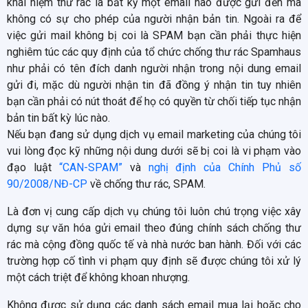
khái niệm thư rác là bất kỳ một email nào được gửi đến mà
không có sự cho phép của người nhận bản tin. Ngoài ra để
việc gửi mail không bị coi là SPAM bạn cần phải thực hiện
nghiêm túc các quy định của tổ chức chống thư rác Spamhaus
như phải có tên đích danh người nhận trong nội dung email
gửi đi, mặc dù người nhận tin đã đồng ý nhận tin tuy nhiên
bạn cần phải có nút thoát để họ có quyền từ chối tiếp tục nhận
bản tin bất kỳ lúc nào.
Nếu bạn đang sử dụng dịch vụ email marketing của chúng tôi
vui lòng đọc kỹ những nội dung dưới sẽ bị coi là vi phạm vào
đạo luật
“CAN-SPAM”
và
nghị định của Chính Phủ số
90/2008/NĐ-CP
về chống thư rác, SPAM.
Là đơn vị cung cấp dịch vụ chúng tôi luôn chú trọng việc xây
dựng sự văn hóa gửi email theo đúng chính sách chống thư
rác mà cộng đồng quốc tế và nhà nước ban hành. Đối với các
trường hợp cố tình vi phạm quy định sẽ được chúng tôi xử lý
một cách triệt để không khoan nhượng.
Không được sử dụng các danh sách email mua lại hoặc cho