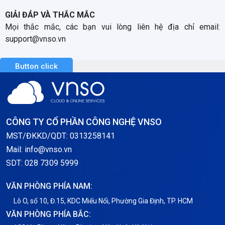
GIẢI ĐÁP VÀ THẮC MẮC
Mọi thắc mắc, các bạn vui lòng liên hệ địa chỉ email:
support@vnso.vn
Button click
CÔNG TY CỔ PHẦN CÔNG NGHỆ VNSO
MST/ĐKKD/QDT: 0313258141
Mail: info@vnso.vn
SDT: 028 7309 5999
VĂN PHÒNG PHÍA NAM:
Lô O, số 10, Đ.15, KDC Miếu Nổi, Phường Gia Định, TP. HCM
VĂN PHÒNG PHÍA BẮC: