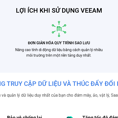
LỢI ÍCH KHI SỬ DỤNG VEEAM
ĐƠN GIẢN HÓA QUY TRÌNH SAO LƯU
Nâng cao tính di động dữ liệu bằng cách quản lý nhiều
môi trường trên một nền tảng duy nhất.
G TRUY CẬP DỮ LIỆU VÀ THÚC ĐẨY ĐỔI
 và quản lý dữ liệu duy nhất của bạn cho đám mây, ảo, vật lý, Sa
Bảo vệ chống lại
Tăng tốc độ đá