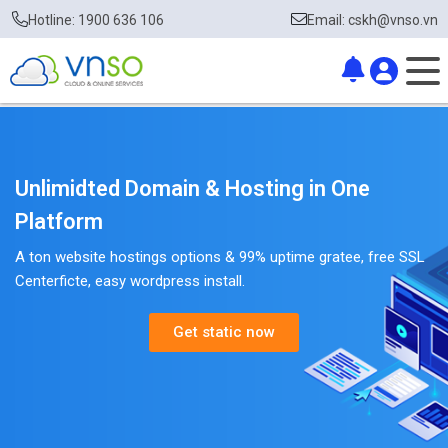
Hotline: 1900 636 106
Email: cskh@vnso.vn
Unlimidted Domain & Hosting in One
Platform
A ton website hostings options & 99% uptime gratee, free SSL
Centerficte, easy wordpress install.
Get static now