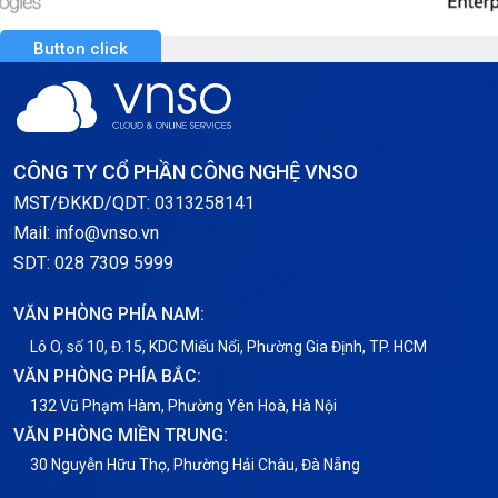
Button click
CÔNG TY CỔ PHẦN CÔNG NGHỆ VNSO
MST/ĐKKD/QDT: 0313258141
Mail: info@vnso.vn
SDT: 028 7309 5999
VĂN PHÒNG PHÍA NAM:
Lô O, số 10, Đ.15, KDC Miếu Nổi, Phường Gia Định, TP. HCM
VĂN PHÒNG PHÍA BẮC:
132 Vũ Phạm Hàm, Phường Yên Hoà, Hà Nội
VĂN PHÒNG MIỀN TRUNG:
30 Nguyễn Hữu Thọ, Phường Hải Châu, Đà Nẵng