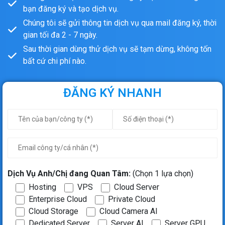
bạn đăng ký và tạo dịch vụ.
Chúng tôi sẽ gửi thông tin dịch vụ qua mail đăng ký, thời
gian tối đa 2 - 7 ngày.
Sau thời gian dùng thử dịch vụ sẽ tạm dừng, không tốn
bất cứ chi phí nào.
ĐĂNG KÝ NHANH
Dịch Vụ Anh/Chị đang Quan Tâm:
(Chọn 1 lựa chọn)
Hosting
VPS
Cloud Server
Enterprise Cloud
Private Cloud
Cloud Storage
Cloud Camera AI
Dedicated Server
Server AI
Server GPU