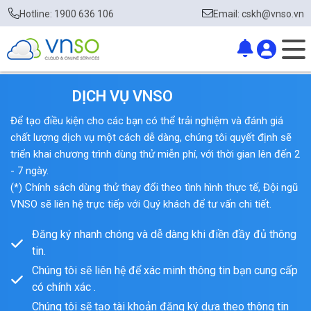
Hotline: 1900 636 106
Email: cskh@vnso.vn
DỊCH VỤ VNSO
Để tạo điều kiện cho các bạn có thể trải nghiệm và đánh giá
chất lượng dịch vụ một cách dễ dàng, chúng tôi quyết định sẽ
triển khai chương trình dùng thử miễn phí, với thời gian lên đến 2
- 7 ngày.
(*) Chính sách dùng thử thay đổi theo tình hình thực tế, Đội ngũ
VNSO sẽ liên hệ trực tiếp với Quý khách để tư vấn chi tiết.
Đăng ký nhanh chóng và dễ dàng khi điền đầy đủ thông
tin.
Chúng tôi sẽ liên hệ để xác minh thông tin bạn cung cấp
có chính xác .
Chúng tôi sẽ tạo tài khoản đăng ký dựa theo thông tin