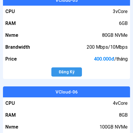
VCloud-05
CPU
3vCore
RAM
6GB
Nvme
80GB NVMe
Brandwidth
200 Mbps/10Mbps
Price
400.000
đ
/tháng
Đăng Ký
VCloud-06
CPU
4vCore
RAM
8GB
Nvme
100GB NVMe