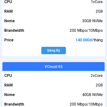
CPU
1vCore
RAM
2GB
Nvme
30GB NVMe
Brandwidth
200 Mbps/10Mbps
Price
140.000
đ
/tháng
Đăng Ký
VCloud-03
CPU
2vCore
RAM
2GB
Nvme
40GB NVMe
Brandwidth
200 Mbps/10Mbps