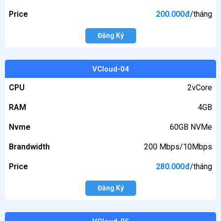
Price
200.000
đ
/tháng
Đăng Ký
VCloud-04
CPU
2vCore
RAM
4GB
Nvme
60GB NVMe
Brandwidth
200 Mbps/10Mbps
Price
280.000
đ
/tháng
Đăng Ký