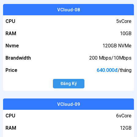
VCloud-08
CPU
5vCore
RAM
10GB
Nvme
120GB NVMe
Brandwidth
200 Mbps/10Mbps
Price
640.000
đ
/tháng
Đăng Ký
VCloud-09
CPU
6vCore
RAM
12GB