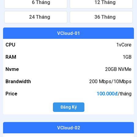
6 Tháng
12 Tháng
24 Tháng
36 Tháng
GÓI
VCloud-01
DỊCH
CPU
1vCore
VỤ
RAM
1GB
CPU
Nvme
20GB NVMe
RAM
Brandwidth
200 Mbps/10Mbps
Nvme
Price
100.000
đ
/tháng
Brandwidth
Đăng Ký
Price
VCloud-02