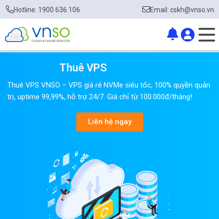
Hotline: 1900 636 106
Email: cskh@vnso.vn
Thuê VPS
Thuê VPS VNSO – VPS giá rẻ NVMe siêu tốc, 100% quyền quản
trị, uptime 99,99%, hỗ trợ 24/7. Giá chỉ từ 100.000đ/tháng!
Liên hệ ngay