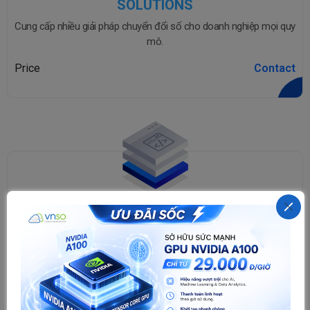
SOLUTIONS
Cung cấp nhiều giải pháp chuyển đổi số cho doanh nghiệp mọi quy
mô.
Price
Contact
LICENSES
A reputable authorized distributor of software from leading global
brands.
Price
Contact