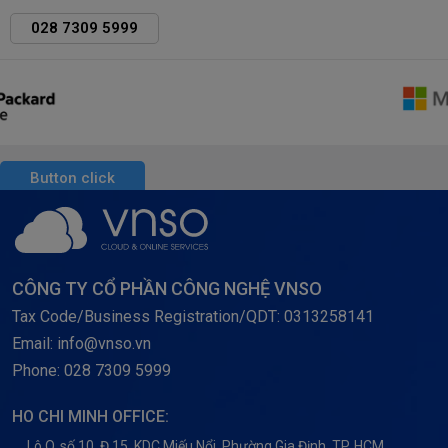
028 7309 5999
Button click
CÔNG TY CỔ PHẦN CÔNG NGHỆ VNSO
Tax Code/Business Registration/QDT: 0313258141
Email: info@vnso.vn
Phone: 028 7309 5999
HO CHI MINH OFFICE:
Lô O, số 10, Đ.15, KDC Miếu Nổi, Phường Gia Định, TP. HCM