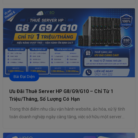
và vẫn là tiêu chuẩn phổ biến nhất. Tuy nhiên, do số lượng
thiết bị kết nối Internet ngày càng tăng, không gian địa chỉ của
IPv4 đã dần […]
Bài Đại Diện
Ưu Đãi Thuê Server HP G8/G9/G10 – Chỉ Từ 1
Triệu/Tháng, Số Lượng Có Hạn
Trong thời điểm nhu cầu vận hành website, ảo hóa, xử lý tính
toán doanh nghiệp ngày càng tăng, việc sở hữu một server
mạnh mẽ nhưng tối ưu chi phí đang là ưu tiên hàng đầu của
nhiều doanh nghiệp và cá nhân. Nhằm hỗ trợ khách hàng triển