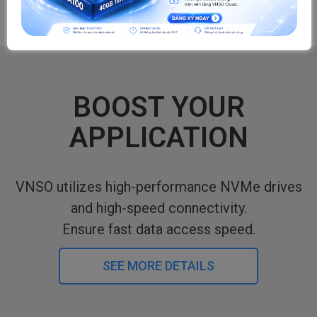
BOOST YOUR
APPLICATION
VNSO utilizes high-performance NVMe drives
and high-speed connectivity.
Ensure fast data access speed.
SEE MORE DETAILS