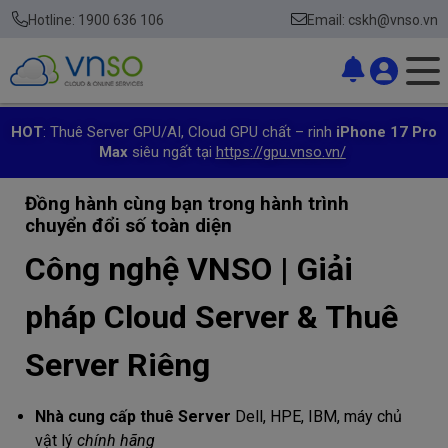
Hotline: 1900 636 106
Email: cskh@vnso.vn
HOT
: Thuê Server GPU/AI, Cloud GPU chất – rinh
iPhone 17 Pro
Max
siêu ngất tại
https://gpu.vnso.vn/
Đồng hành cùng bạn trong hành trình
chuyển đổi số toàn diện
Công nghệ VNSO | Giải
pháp Cloud Server & Thuê
Server Riêng
Nhà cung cấp thuê Server
Dell, HPE, IBM, máy chủ
vật lý
chính hãng