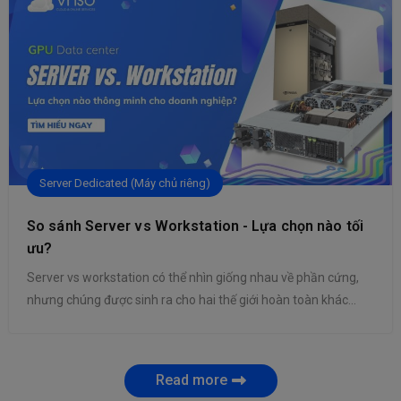
khai hệ thống với chi […]
Server Dedicated (Máy chủ riêng)
So sánh Server vs Workstation - Lựa chọn nào tối
ưu?
Server vs workstation có thể nhìn giống nhau về phần cứng,
nhưng chúng được sinh ra cho hai thế giới hoàn toàn khác
nhau. Một bên được thiết kế để phục vụ hệ thống. Một bên
được thiết kế để phục vụ con người trực tiếp ngồi trước màn
hình. Chỉ khi hiểu rõ khác […]
Read more