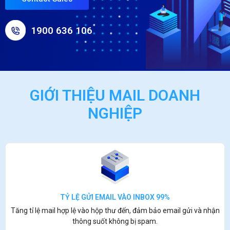
1900 636 106
GIỚI THIỆU MAIL DOANH
NGHIỆP​
TỶ LỆ GỬI EMAIL VÀO INBOX 99%
Tăng tỉ lệ mail hợp lệ vào hộp thư đến, đảm bảo email gửi và nhận
thông suốt không bị spam.