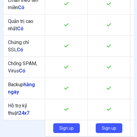
Email theo tên
miền
Có
Quản trị cao
nhất
Có
Chứng chỉ
SSL
Có
Chống SPAM,
Virus
Có
Backup
hằng
ngày
Hỗ trợ kỹ
thuật
24x7
Sign up
Sign up