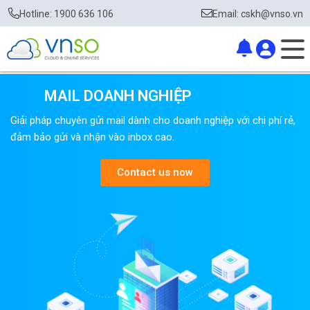
Hotline: 1900 636 106
Email: cskh@vnso.vn
MAIL DOANH NGHIỆP​
Giải pháp chuyên gửi mail dành cho doanh nghiệp với chi phí rẻ,
đảm bảo gửi và nhận vào inbox cao.
Contact us now