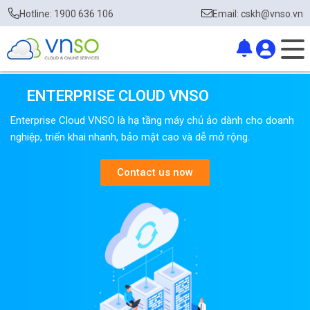
Hotline: 1900 636 106
Email: cskh@vnso.vn
ENTERPRISE CLOUD VNSO
Enterprise Cloud VNSO là hạ tầng máy chủ ảo dành cho doanh
nghiệp, triển khai nhanh, bảo mật cao và dễ mở rộng.
Contact us now