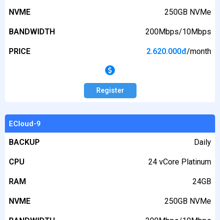
NVME
250GB NVMe
BANDWIDTH
200Mbps/10Mbps
PRICE
2.620.000
đ
/month
Register
ECloud-9
BACKUP
Daily
CPU
24 vCore Platinum
RAM
24GB
NVME
250GB NVMe