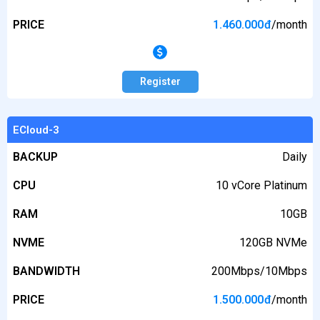
PRICE
1.460.000
đ
/month
Register
ECloud-3
BACKUP
Daily
CPU
10 vCore Platinum
RAM
10GB
NVME
120GB NVMe
BANDWIDTH
200Mbps/10Mbps
PRICE
1.500.000
đ
/month