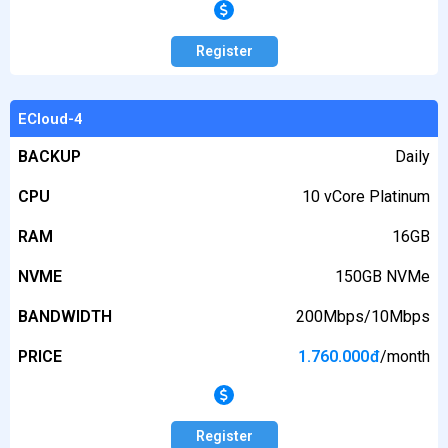
Register
ECloud-4
BACKUP
Daily
CPU
10 vCore Platinum
RAM
16GB
NVME
150GB NVMe
BANDWIDTH
200Mbps/10Mbps
PRICE
1.760.000
đ
/month
Register