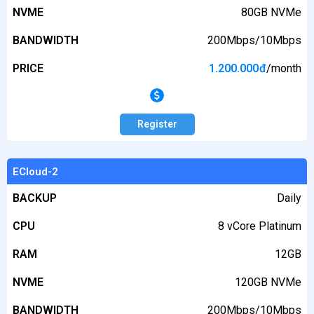
NVME
NVME
80GB NVMe
BANDWIDTH
BANDWIDTH
200Mbps/10Mbps
PRICE
PRICE
1.200.000
đ
/month
Register
ECloud-2
BACKUP
Daily
CPU
8 vCore Platinum
RAM
12GB
NVME
120GB NVMe
BANDWIDTH
200Mbps/10Mbps