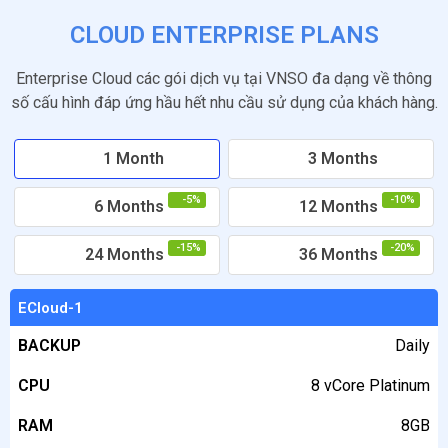
CLOUD ENTERPRISE PLANS
Enterprise Cloud các gói dịch vụ tại VNSO đa dạng về thông
số cấu hình đáp ứng hầu hết nhu cầu sử dụng của khách hàng.
1 Month
3 Months
-5%
-10%
6 Months
12 Months
-15%
-20%
24 Months
36 Months
PACKAGES
ECloud-1
BACKUP
BACKUP
Daily
CPU
CPU
8 vCore Platinum
RAM
RAM
8GB