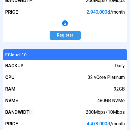
BANDWIDTH
200Mbps/10Mbps
PRICE
2.940.000
đ
/month
Register
ECloud-10
BACKUP
Daily
CPU
32 vCore Platinum
RAM
32GB
NVME
480GB NVMe
BANDWIDTH
200Mbps/10Mbps
PRICE
4.478.000
đ
/month