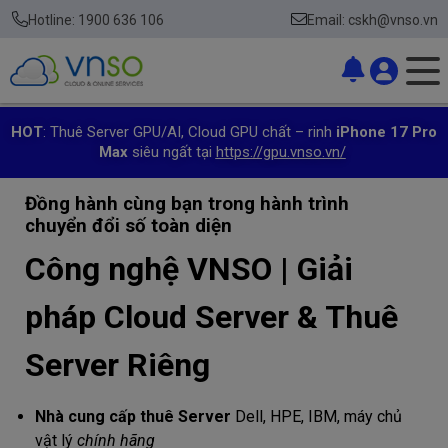
Hotline: 1900 636 106
Email: cskh@vnso.vn
HOT
: Thuê Server GPU/AI, Cloud GPU chất – rinh
iPhone 17 Pro
Max
siêu ngất tại
https://gpu.vnso.vn/
Đồng hành cùng bạn trong hành trình
chuyển đổi số toàn diện
Công nghệ VNSO | Giải
pháp Cloud Server & Thuê
Server Riêng
Nhà cung cấp thuê Server
Dell, HPE, IBM, máy chủ
vật lý
chính hãng