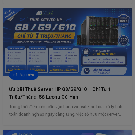
và vẫn là tiêu chuẩn phổ biến nhất. Tuy nhiên, do số lượng
thiết bị kết nối Internet ngày càng tăng, không gian địa chỉ của
IPv4 đã dần […]
Bài Đại Diện
Ưu Đãi Thuê Server HP G8/G9/G10 – Chỉ Từ 1
Triệu/Tháng, Số Lượng Có Hạn
Trong thời điểm nhu cầu vận hành website, ảo hóa, xử lý tính
toán doanh nghiệp ngày càng tăng, việc sở hữu một server
mạnh mẽ nhưng tối ưu chi phí đang là ưu tiên hàng đầu của
nhiều doanh nghiệp và cá nhân. Nhằm hỗ trợ khách hàng triển