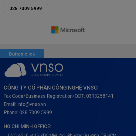
028 7309 5999
Button click
CÔNG TY CỔ PHẦN CÔNG NGHỆ VNSO
Tax Code/Business Registration/QDT: 0313258141
Email: info@vnso.vn
Phone: 028 7309 5999
HO CHI MINH OFFICE:
Lô O, số 10, Đ.15, KDC Miếu Nổi, Phường Gia Định, TP. HCM