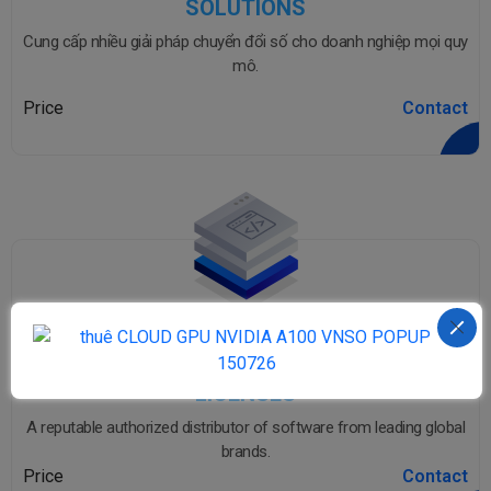
SOLUTIONS
Cung cấp nhiều giải pháp chuyển đổi số cho doanh nghiệp mọi quy
mô.
Price
Contact
LICENSES
A reputable authorized distributor of software from leading global
brands.
Price
Contact