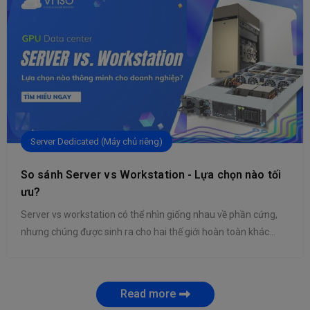
khai hệ thống với chi […]
Server Dedicated (Máy chủ riêng)
So sánh Server vs Workstation - Lựa chọn nào tối
ưu?
Server vs workstation có thể nhìn giống nhau về phần cứng,
nhưng chúng được sinh ra cho hai thế giới hoàn toàn khác
nhau. Một bên được thiết kế để phục vụ hệ thống. Một bên
được thiết kế để phục vụ con người trực tiếp ngồi trước màn
hình. Chỉ khi hiểu rõ khác […]
Read more