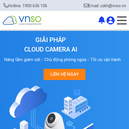
Hotline: 1900 636 106
Email: cskh@vnso.vn
GIẢI PHÁP
CLOUD CAMERA AI
Nâng tầm giám sát - Chủ động phòng ngừa - Tối ưu vận hành
LIÊN HỆ NGAY