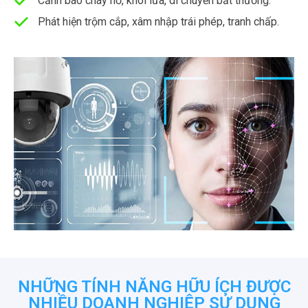
Cảnh báo cháy nổ, khói lửa, di chuyển bất thường.
Phát hiện trộm cắp, xâm nhập trái phép, tranh chấp.
NHỮNG TÍNH NĂNG HỮU ÍCH ĐƯỢC
NHIỀU DOANH NGHIỆP SỬ DỤNG