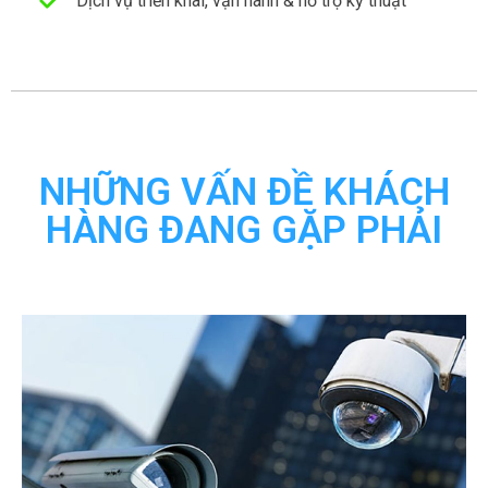
Dịch vụ triển khai, vận hành & hỗ trợ kỹ thuật
NHỮNG VẤN ĐỀ KHÁCH
HÀNG ĐANG GẶP PHẢI