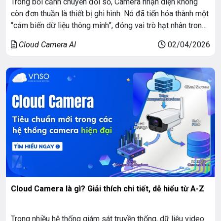
Trong bối cảnh chuyển đổi số, Camera nhận diện không
còn đơn thuần là thiết bị ghi hình. Nó đã tiến hóa thành một
“cảm biến dữ liệu thông minh”, đóng vai trò hạt nhân trong
hệ thống quản trị an ninh và vận hành. Bài viết này sẽ đi
Cloud Camera AI
02/04/2026
sâu vào kiến trúc công […]
Cloud Camera là gì? Giải thích chi tiết, dễ hiểu từ A-Z
Trong nhiều hệ thống giám sát truyền thống, dữ liệu video