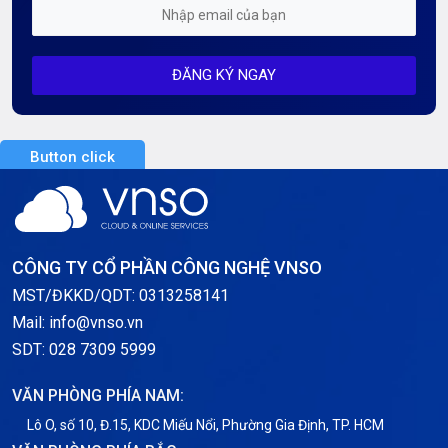
Mỗi tuần 01 Server
ĐĂNG KÝ NGAY
Server AI
Server Dedicated (Máy chủ riêng)
Button click
Server GPU
Server Windows
Storage
CÔNG TY CỔ PHẦN CÔNG NGHỆ VNSO
Thông báo
MST/ĐKKD/QDT: 0313258141
Mail: info@vnso.vn
Thông tin chung
SDT: 028 7309 5999
Thuê Chỗ Đặt Server
VĂN PHÒNG PHÍA NAM:
Tin tức
Lô O, số 10, Đ.15, KDC Miếu Nổi, Phường Gia Định, TP. HCM