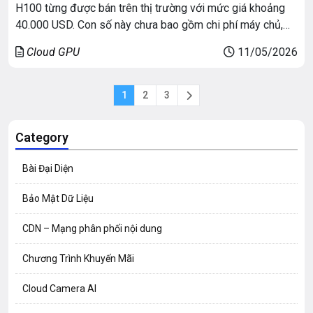
H100 từng được bán trên thị trường với mức giá khoảng
40.000 USD. Con số này chưa bao gồm chi phí máy chủ,
điện năng, hệ thống làm mát và networking datacenter. Đó
Cloud GPU
11/05/2026
là lý do Cloud GPU trở thành lựa chọn ngày càng […]
1
2
3
Category
Bài Đại Diện
Bảo Mật Dữ Liệu
CDN – Mạng phân phối nội dung
Chương Trình Khuyến Mãi
Cloud Camera AI