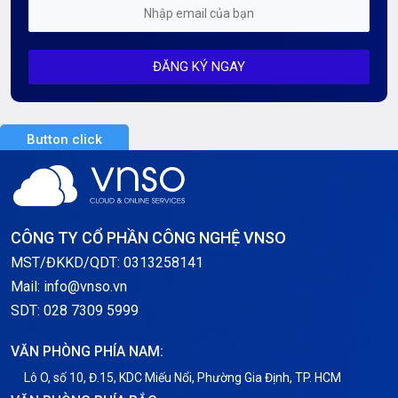
Mỗi tuần 01 Server
ĐĂNG KÝ NGAY
Server AI
Server Dedicated (Máy chủ riêng)
Button click
Server GPU
Server Windows
Storage
CÔNG TY CỔ PHẦN CÔNG NGHỆ VNSO
Thông báo
MST/ĐKKD/QDT: 0313258141
Mail: info@vnso.vn
Thông tin chung
SDT: 028 7309 5999
Thuê Chỗ Đặt Server
VĂN PHÒNG PHÍA NAM:
Tin tức
Lô O, số 10, Đ.15, KDC Miếu Nổi, Phường Gia Định, TP. HCM