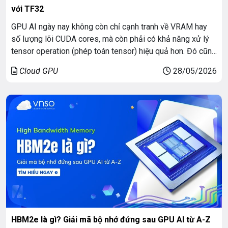
với TF32
GPU AI ngày nay không còn chỉ cạnh tranh về VRAM hay
số lượng lõi CUDA cores, mà còn phải có khả năng xử lý
tensor operation (phép toán tensor) hiệu quả hơn. Đó cũng
là lý do NVIDIA phát triển TensorFloat-32 (TF32) trên kiến
Cloud GPU
28/05/2026
trúc Ampere và triển khai mạnh nhất trên NVIDIA A100 […]
HBM2e là gì? Giải mã bộ nhớ đứng sau GPU AI từ A-Z