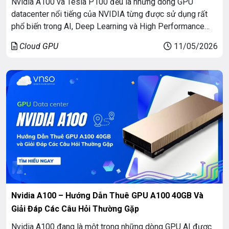
Nvidia A100 và Tesla P100 đều là những dòng GPU
datacenter nổi tiếng của NVIDIA từng được sử dụng rất
phổ biến trong AI, Deep Learning và High Performance
Computing (HPC). Tuy nhiên, khoảng cách công nghệ giữa
Cloud GPU
11/05/2026
hai GPU hiện nay đã khá lớn khi A100 thuộc thế hệ Ampere
mới hơn rất nhiều, […]
Nvidia A100 – Hướng Dẫn Thuê GPU A100 40GB Và
Giải Đáp Các Câu Hỏi Thường Gặp
Nvidia A100 đang là một trong những dòng GPU AI được