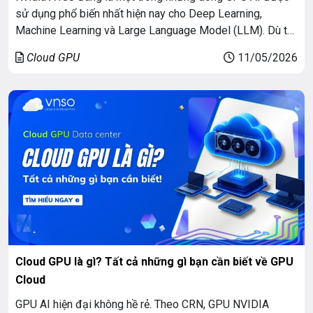
sử dụng phổ biến nhất hiện nay cho Deep Learning,
Machine Learning và Large Language Model (LLM). Dù thị
trường đã xuất hiện H100 hay Blackwell thế hệ mới, A100
Cloud GPU
11/05/2026
vẫn được rất nhiều doanh nghiệp, AI startup và developer
lựa chọn nhờ hiệu […]
Cloud GPU là gì? Tất cả những gì bạn cần biết về GPU
Cloud
GPU AI hiện đại không hề rẻ. Theo CRN, GPU NVIDIA