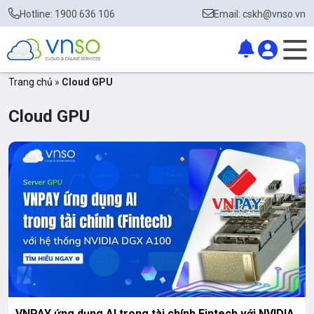
Hotline: 1900 636 106
Email: cskh@vnso.vn
Trang chủ
»
Cloud GPU
Cloud GPU
VNPAY ứng dụng AI trong tài chính Fintech với NVIDIA