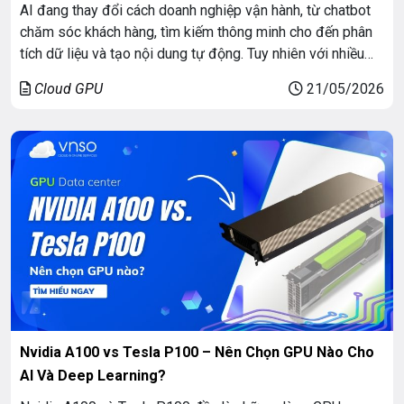
AI đang thay đổi cách doanh nghiệp vận hành, từ chatbot
chăm sóc khách hàng, tìm kiếm thông minh cho đến phân
tích dữ liệu và tạo nội dung tự động. Tuy nhiên với nhiều
người tại Việt Nam, “training model AI” vẫn là khái niệm
Cloud GPU
21/05/2026
khá khó tiếp cận vì thường gắn liền với […]
Nvidia A100 vs Tesla P100 – Nên Chọn GPU Nào Cho
AI Và Deep Learning?