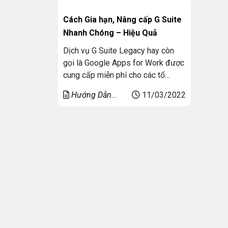
Cách Gia hạn, Nâng cấp G Suite
Nhanh Chóng – Hiệu Quả
Dịch vụ G Suite Legacy hay còn
gọi là Google Apps for Work được
cung cấp miễn phí cho các tổ
chức, doanh nghiệp từ 2006 –
Hướng Dẫn
11/03/2022
2012. Tuy nhiên theo thông báo
Mail G Suite
mới đây ngày 19/01/2022 Google
sẽ ngừng cung cấp các tài khoản
này bắt đầu từ tháng 5/2022.