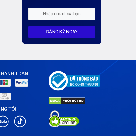
Kiến Thức CDN & Cloud Security
Mỗi tuần 01 Server
ĐĂNG KÝ NGAY
Server AI
Server Dedicated (Máy chủ riêng)
Server GPU
Server Windows
THANH TOÁN
Storage
Thông báo
ÚNG TÔI
Thông tin chung
Thuê Chỗ Đặt Server