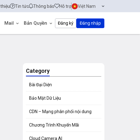
 thiệu
Tin tức
Thông báo
Hỗ trợ
Việt Nam
Mail
Bản Quyền
Đăng ký
Đăng nhập
Category
Bài Đại Diện
Bảo Mật Dữ Liệu
CDN – Mạng phân phối nội dung
Chương Trình Khuyến Mãi
Cloud Camera AI