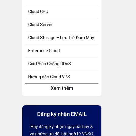
Cloud GPU
Cloud Server
Cloud Storage – Lưu Trữ Đám Mây
Enterprise Cloud
Giải Pháp Chống DDoS
Hướng dẫn Cloud VPS
Xem thêm
Hướng dẫn Hosting
Hướng Dẫn Mail G Suite
Đăng ký nhận EMAIL
Hướng dẫn Tên miền
Hãy đăng ký nhận ngay bài hay &
Kiến thức AI
và những ưu đãi bất ngờ từ VNSO.