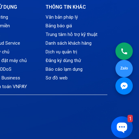
Tin tức
Ử DỤNG
THÔNG TIN KHÁC
VNPT
ting
Văn bản pháp lý
 miền
Bảng báo giá
L
Trung tâm hỗ trợ kỹ thuật
ud Service
Danh sách khách hàng
y chủ
Dịch vụ quản trị
ỗ đặt máy chủ
Đăng ký dùng thử
Zalo
tiDDoS
Báo cáo lạm dụng
l Business
Sơ đồ web
h toán VNPAY
1