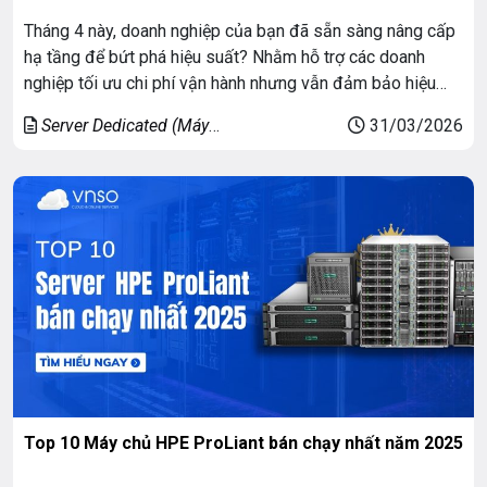
Tháng 4 này, doanh nghiệp của bạn đã sẵn sàng nâng cấp
hạ tầng để bứt phá hiệu suất? Nhằm hỗ trợ các doanh
nghiệp tối ưu chi phí vận hành nhưng vẫn đảm bảo hiệu
năng mạnh mẽ, VNSO chính thức triển khai chương trình ưu
Server Dedicated (Máy
31/03/2026
đãi, khuyến mãi thuê Server cực hấp dẫn […]
chủ riêng)
Top 10 Máy chủ HPE ProLiant bán chạy nhất năm 2025