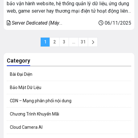
bảo vận hành website, hệ thống quản lý dữ liệu, ứng dụng
web, game server hay thương mại điện tử hoạt động liên
tục và an toàn. Một trong những giải pháp ưu việt nhất hiện
Server Dedicated (Máy
06/11/2025
nay chính là thuê Dedicated Server – […]
chủ riêng)
1
2
3
…
31
Category
Bài Đại Diện
Bảo Mật Dữ Liệu
CDN – Mạng phân phối nội dung
Chương Trình Khuyến Mãi
Cloud Camera AI