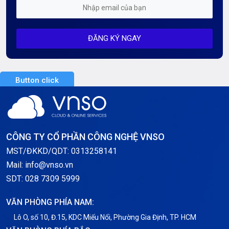
Mỗi tuần 01 Server
ĐĂNG KÝ NGAY
Server AI
Server Dedicated (Máy chủ riêng)
Button click
Server GPU
Server Windows
Storage
CÔNG TY CỔ PHẦN CÔNG NGHỆ VNSO
Thông báo
MST/ĐKKD/QDT: 0313258141
Mail: info@vnso.vn
Thông tin chung
SDT: 028 7309 5999
Thuê Chỗ Đặt Server
VĂN PHÒNG PHÍA NAM:
Tin tức
Lô O, số 10, Đ.15, KDC Miếu Nổi, Phường Gia Định, TP. HCM