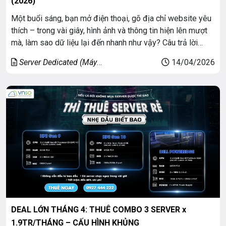
(2026)
Một buổi sáng, bạn mở điện thoại, gõ địa chỉ website yêu
thích – trong vài giây, hình ảnh và thông tin hiện lên mượt
mà, làm sao dữ liệu lại đến nhanh như vậy? Câu trả lời
chính là Hệ thống Server (Máy chủ) vận hành trong các
Server Dedicated (Máy
14/04/2026
trung tâm dữ liệu (datacenter) Server […]
chủ riêng)
DEAL LỚN THÁNG 4: THUÊ COMBO 3 SERVER x
1.9TR/THÁNG – CẤU HÌNH KHỦNG