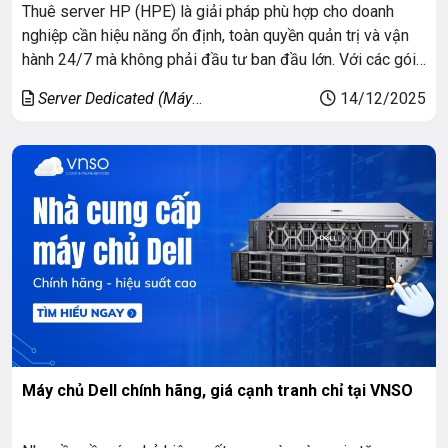
Thuê server HP (HPE) là giải pháp phù hợp cho doanh
nghiệp cần hiệu năng ổn định, toàn quyền quản trị và vận
hành 24/7 mà không phải đầu tư ban đầu lớn. Với các gói
mở rộng từ cấu hình cơ bản đến cao cấp, bảng giá thuê
Server Dedicated (Máy
14/12/2025
server HP có mức giá khởi […]
chủ riêng)
Máy chủ Dell chính hãng, giá cạnh tranh chỉ tại VNSO