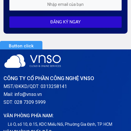
Mỗi tuần 01 Server
ĐĂNG KÝ NGAY
Server AI
Server Dedicated (Máy chủ riêng)
Button click
Server GPU
Server Windows
Storage
CÔNG TY CỔ PHẦN CÔNG NGHỆ VNSO
Thông báo
MST/ĐKKD/QDT: 0313258141
Mail: info@vnso.vn
Thông tin chung
SDT: 028 7309 5999
Thuê Chỗ Đặt Server
VĂN PHÒNG PHÍA NAM:
Tin tức
Lô O, số 10, Đ.15, KDC Miếu Nổi, Phường Gia Định, TP. HCM