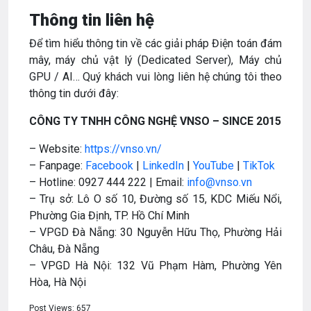
Thông tin liên hệ
Để tìm hiểu thông tin về các giải pháp Điện toán đám
mây, máy chủ vật lý (Dedicated Server), Máy chủ
GPU / AI… Quý khách vui lòng liên hệ chúng tôi theo
thông tin dưới đây:
CÔNG TY TNHH CÔNG NGHỆ VNSO – SINCE 2015
– Website:
https://vnso.vn/
– Fanpage:
Facebook
|
LinkedIn
|
YouTube
|
TikTok
– Hotline: 0927 444 222 | Email:
info@vnso.vn
– Trụ sở: Lô O số 10, Đường số 15, KDC Miếu Nổi,
Phường Gia Định, TP. Hồ Chí Minh
– VPGD Đà Nẵng: 30 Nguyễn Hữu Thọ, Phường Hải
Châu, Đà Nẵng
– VPGD Hà Nội: 132 Vũ Phạm Hàm, Phường Yên
Hòa, Hà Nội
Post Views:
657