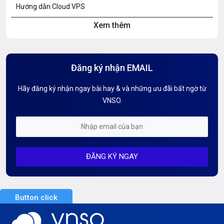
Hướng dẫn Cloud VPS
Xem thêm
Hướng dẫn Hosting
Hướng Dẫn Mail G Suite
Đăng ký nhận EMAIL
Hướng dẫn Tên miền
Hãy đăng ký nhận ngay bài hay & và những ưu đãi bất ngờ từ
Kiến thức AI
VNSO.
Kiến Thức CDN & Cloud Security
Mỗi tuần 01 Server
ĐĂNG KÝ NGAY
Server AI
Server Dedicated (Máy chủ riêng)
Button click
Server GPU
Server Windows