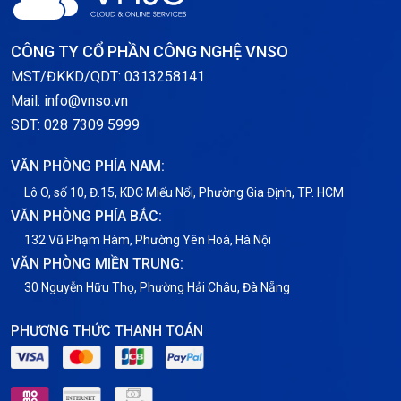
Storage
CÔNG TY CỔ PHẦN CÔNG NGHỆ VNSO
Thông báo
MST/ĐKKD/QDT: 0313258141
Mail: info@vnso.vn
Thông tin chung
SDT: 028 7309 5999
Thuê Chỗ Đặt Server
VĂN PHÒNG PHÍA NAM:
Tin tức
Lô O, số 10, Đ.15, KDC Miếu Nổi, Phường Gia Định, TP. HCM
VĂN PHÒNG PHÍA BẮC:
VNPT
132 Vũ Phạm Hàm, Phường Yên Hoà, Hà Nội
VĂN PHÒNG MIỀN TRUNG:
30 Nguyễn Hữu Thọ, Phường Hải Châu, Đà Nẵng
PHƯƠNG THỨC THANH TOÁN