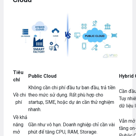
Tiêu
Public Cloud
Hybrid 
chí
Không cần chi phí đầu tư ban đầu, trả tiền
Cần đầu
Về chi
theo mức sử dụng. Rất phù hợp cho
Tuy nhiê
phí
startup, SME, hoặc dự án cần thử nghiệm
dữ liệu 
nhanh.
Về khả
Vẫn mở 
năng
Gần như vô hạn. Doanh nghiệp chỉ cần vài
tầng on
mở
phút để tăng CPU, RAM, Storage.
Public C